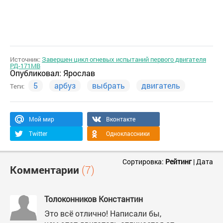
Источник:
Завершен цикл огневых испытаний первого двигателя
РД-171МВ
Опубликовал:
Ярослав
5
арбуз
выбрать
двигатель
Теги:
Мой мир
Вконтакте
Twitter
Одноклассники
Сортировка:
Рейтинг
|
Дата
Комментарии
(7)
Толоконников Константин
Это всё отлично! Написали бы,