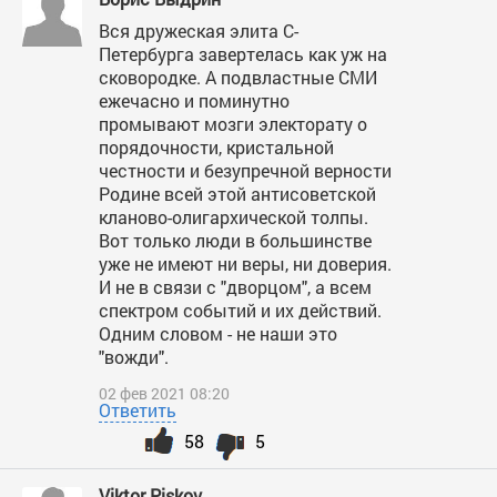
Вся дружеская элита С-
Петербурга завертелась как уж на
сковородке. А подвластные СМИ
ежечасно и поминутно
промывают мозги электорату о
порядочности, кристальной
честности и безупречной верности
Родине всей этой антисоветской
кланово-олигархической толпы.
Вот только люди в большинстве
уже не имеют ни веры, ни доверия.
И не в связи с "дворцом", а всем
спектром событий и их действий.
Одним словом - не наши это
"вожди".
02 фев 2021 08:20
Ответить
58
5
Viktor Piskov