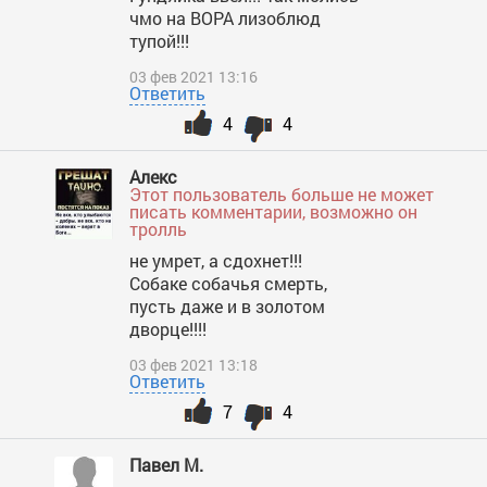
чмо на ВОРА лизоблюд
тупой!!!
03 фев 2021 13:16
Ответить
4
4
Алекс
Этот пользователь больше не может
писать комментарии, возможно он
тролль
не умрет, а сдохнет!!!
Собаке собачья смерть,
пусть даже и в золотом
дворце!!!!
03 фев 2021 13:18
Ответить
7
4
Павел М.