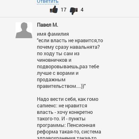
Ответить
17
4
Павел М.
имя фамилия
"если власть не нравится,то
почему сразу навальнята?
по ходу ты сам из
чиновничков и
подворовываешь,раз тебе
лучше с ворами и
продажным
правительством....))"
Надо вести себя, как гомо
сапиенс: не нравится
власть - хочу конкретно
такого-то. И - пункты
программы: Пенсионная
реформа такая-то, система
здравохранения такая-то,