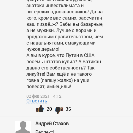
знатоки инвестклимата и
питерских одноклассников! Да на
кого, кроме вас самих, рассчитан
ваш пиздё..ж? Бабы вы базарные,
а не мужики. Лучше с ворами и
продажным правительством, чем
с навальнятами, смакующими
чужое дерьмо!
А вы в курсе, что Путин в США
восемь штатов купил? А Ватикан
давно его собственность? Так
ликуйте! Вам ещё и не такого
говна (лапшу жалко) на уши
повесят, имбецилы!
02 фев 2021 14:12
Ответить
20
35
Андрей Стахов
Респект!