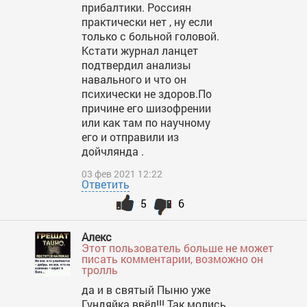
прибалтики. Россиян
практически нет , ну если
только с больной головой.
Кстати журнал ланцет
подтвердил анализы
навального и что он
психически не здоров.По
причине его шизофрении
или как там по научному
его и отправили из
дойчлянда .
03 фев 2021 12:22
Ответить
5
6
Алекс
Этот пользователь больше не может
писать комментарии, возможно он
тролль
да и в святый Пыню уже
Гундяйка ввёл!!! Так молись