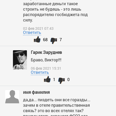
заработанные деньги такое
строить не будешь - это лишь
распорядителю госбюджета под
силу.
02 фев 2021 07:43
Ответить
68
7
Гарик Заруднев
Браво, Виктор!!!
06 фев 2021 15:31
Ответить
1
0
имя фамилия
да,да... пиздеть они все горазды...
зачем в отеле правительственная
связь? это во всех отелях так?
почему отель охраняет ФСО? это