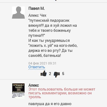
Павел М.
Алекс Чех
"путинскмй пидорасик
вякнул!!! да я хуй ложил на
тебя и твоего боженьку
путина!!!"
И как ты умудряешься
"ложить х..уй" на кого-либо,
держа его во рту? Да ты
самоёб, батенька!
04 фев 2021 09:31
Ответить
2
5
Алекс
Этот пользователь больше не может
писать комментарии, возможно он
тролль
павлуша да я его давно