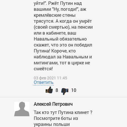
уйти!". Ржёт Путин над
вашими "Ну, погоди!", аж
кремлёвские стены
трясутся. А когда он умрёт
(своей смертью), на пенсии
или в кабинете, ваш
Навальный обязательно
скажет, что это он победил
Путина! Короче, кто
наблюдал за Навальным и
митингами, тот в цирке не
смеётся!
03 фев 2021 11:45
Ответить
8
10
Алексей Петрович
Так кто тут Путина клинет ?
Посмотрите боты из
украины польши