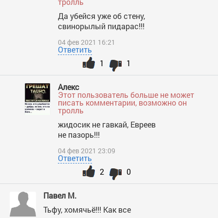
тролль
Да убейся уже об стену,
свинорылый пидарас!!!
04 фев 2021 16:21
Ответить
1
1
Алекс
Этот пользователь больше не может
писать комментарии, возможно он
тролль
жидосик не гавкай, Евреев
не пазорь!!!
04 фев 2021 23:09
Ответить
2
0
Павел М.
Тьфу, хомячьё!!! Как все