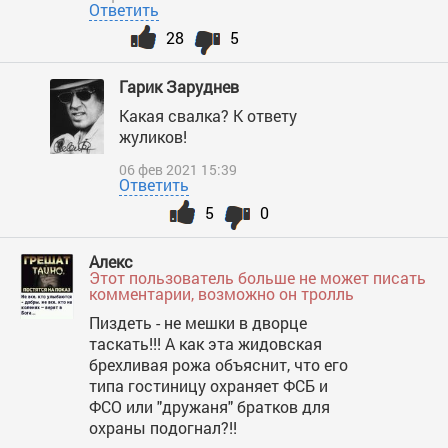
Ответить
28
5
Гарик Заруднев
Какая свалка? К ответу
жуликов!
06 фев 2021 15:39
Ответить
5
0
Алекс
Этот пользователь больше не может писать
комментарии, возможно он тролль
Пиздеть - не мешки в дворце
таскать!!! А как эта жидовская
брехливая рожа объяснит, что его
типа гостиницу охраняет ФСБ и
ФСО или "дружаня" братков для
охраны подогнал?!!