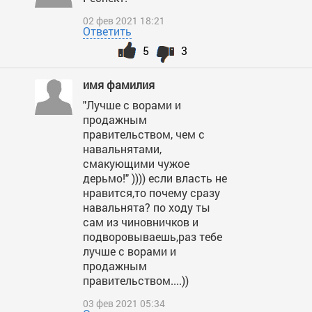
02 фев 2021 18:21
Ответить
5
3
имя фамилия
"Лучше с ворами и
продажным
правительством, чем с
навальнятами,
смакующими чужое
дерьмо!" )))) если власть не
нравится,то почему сразу
навальнята? по ходу ты
сам из чиновничков и
подворовываешь,раз тебе
лучше с ворами и
продажным
правительством....))
03 фев 2021 05:34