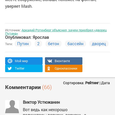
уверяет Mash.
Источник:
Аркадий Ротенберг объяснил, зачем приобрел «дворец
Путина»
Опубликовал:
Ярослав
Путин
2
бетон
бассейн
дворец
Теги:
Мой мир
Вконтакте
Twitter
Одноклассники
Сортировка:
Рейтинг
|
Дата
Комментарии
(66)
Виктор Устюжанин
Вот ведь как нехорошо
получилось: воруешь-воруешь, а