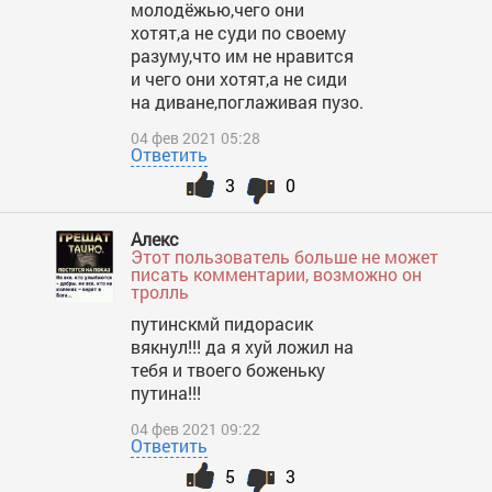
молодёжью,чего они
хотят,а не суди по своему
разуму,что им не нравится
и чего они хотят,а не сиди
на диване,поглаживая пузо.
04 фев 2021 05:28
Ответить
3
0
Алекс
Этот пользователь больше не может
писать комментарии, возможно он
тролль
путинскмй пидорасик
вякнул!!! да я хуй ложил на
тебя и твоего боженьку
путина!!!
04 фев 2021 09:22
Ответить
5
3