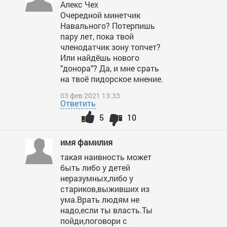
Алекс Чех
Очередной минетчик
Навального? Потерпишь
пару лет, пока твой
членодатчик зону топчет?
Или найдёшь нового
"донора"? Да, и мне срать
на твоё пидорское мнение.
03 фев 2021 13:33
Ответить
5
10
имя фамилия
такая наивность может
быть либо у детей
неразумных,либо у
стариков,выживших из
ума.Врать людям не
надо,если ты власть.Ты
пойди,поговори с