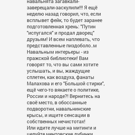
навальнята загавкали-
заверещали-заскулили!!! Я ещё
неделю назад говорил, что, если
всплывет фейк, то будет заранее
подготовленная хрень: "Путин
"испугался" и продал дворец"
друзьям! И всем наплевать, что
представленные пиздоболо..м
Навальным интерьеры - из
пражской библиотеки! Вам
говорят то, что вы сами хотите
услышать, и вы, жаждущие
сплетен, как воздуха, фанаты
Малахова и его "Большой стирки",
ещё чего-то вякаете о политике,
России и народе?! Вернитесь на
своё место, в обоссанные
подворотни, навальнинские
крысы, и ищите сенсации в
собственных нечистотах!
Или идите лучше на митинги и
целуйте ментовские дубинки,