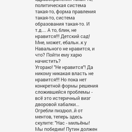
политическая система
такая-то, форма правления
такая-то, система
образования такая-то. И
т.д.... А то, блин, не
нравится!!! Детский сад!
Мне, может, ебальн..к у
Навального не нравится, и
что? Пойти ему харю
начистить?
Угораю! "Не нравится"! Да
никому никакая власть не
нравится!!! Но пока нет
конкретной формы решения
сложившейся проблемы -
всё это истеричный визг
дворовой хабалки...
Огребли пиздюл..й от
ментов, теперь здесь
скулите: "Нас - мильёны!
Мы победим! Путин должен