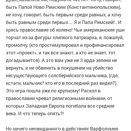
быть Папой Ново Римским (Константинопольским),
не хочу, говорит, быть первым среди равных, а хочу
быть равным среди первых… Я и Папа Римский!.. И
хрясь православие об колено! Чьи американские уши
торчат из-за фигуры хлипкого патриарха, я, пожалуй,
промолчу, (кто простимулировал и профинансировал
этот «проект», и так все знают, а кто не знает, тот
догадывается). А это вам уже не 3 ярда зелени не
вернуть, и не обвинить в покушении на убийство
несуществующего солсберийского мальчика, (где,
кстати, мальчик? кто его в последний раз видел?).
Это игра пошла уже по крупному! Раскол в
православии чреват религиозными войнами, от
которых Западная Европа погибала все средние
века. И что теперь опять?!
Но ничего неожиданного в действиях Варфоломея