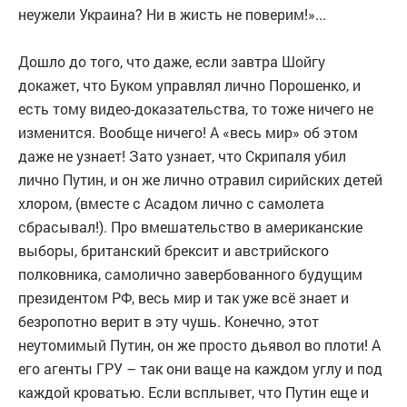
неужели Украина? Ни в жисть не поверим!»...
Дошло до того, что даже, если завтра Шойгу
докажет, что Буком управлял лично Порошенко, и
есть тому видео-доказательства, то тоже ничего не
изменится. Вообще ничего! А «весь мир» об этом
даже не узнает! Зато узнает, что Скрипаля убил
лично Путин, и он же лично отравил сирийских детей
хлором, (вместе с Асадом лично с самолета
сбрасывал!). Про вмешательство в американские
выборы, британский брексит и австрийского
полковника, самолично завербованного будущим
президентом РФ, весь мир и так уже всё знает и
безропотно верит в эту чушь. Конечно, этот
неутомимый Путин, он же просто дьявол во плоти! А
его агенты ГРУ – так они ваще на каждом углу и под
каждой кроватью. Если всплывет, что Путин еще и