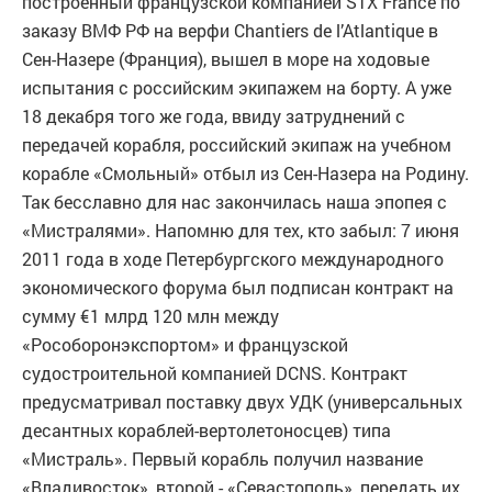
построенный французской компанией STX France по
заказу ВМФ РФ на верфи Chantiers de l’Atlantique в
Сен-Назере (Франция), вышел в море на ходовые
испытания с российским экипажем на борту. А уже
18 декабря того же года, ввиду затруднений с
передачей корабля, российский экипаж на учебном
корабле «Смольный» отбыл из Сен-Назера на Родину.
Так бесславно для нас закончилась наша эпопея с
«Мистралями». Напомню для тех, кто забыл: 7 июня
2011 года в ходе Петербургского международного
экономического форума был подписан контракт на
сумму €1 млрд 120 млн между
«Рособоронэкспортом» и французской
судостроительной компанией DCNS. Контракт
предусматривал поставку двух УДК (универсальных
десантных кораблей-вертолетоносцев) типа
«Мистраль». Первый корабль получил название
«Владивосток», второй - «Севастополь», передать их