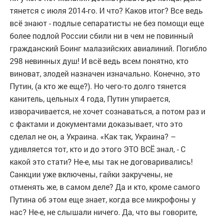
тянется с июля 2014-го. И что? Каков итог? Все ведь
всё знают - подлые сепаратисты не без помощи еще
более подлой России сбили ни в чем не повинный
гражданский Боинг малазийских авиалиний. Погибло
298 невинных душ! И всё ведь всем понятно, кто
виноват, злодей назначен изначально. Конечно, это
Путин, (а кто же еще?). Но чего-то долго тянется
канитель, цельных 4 года, Путин упирается,
изворачивается, не хочет сознаваться, а потом раз и
с фактами и документами доказывает, что это
сделал не он, а Украина. «Как так, Украина? –
удивляется тот, кто и до этого ЭТО ВСЁ знал, - С
какой это стати? Не-е, мы так не договаривались!
Санкции уже включены, гайки закручены, не
отменять же, в самом деле? Да и кто, кроме самого
Путина об этом еще знает, когда все микрофоны у
нас? Не-е, не слышали ничего. Да, что вы говорите,