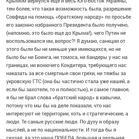
Крымом вернулся еще и весь Юго-Восток Украины,
тем более, что такая возможность была, разрешение
Совфеда на помощь «братскому народу» по просьбе
его законно избранного Президента было получено,
(напомню, это было еще до Крыма!), чего Путин не
воспользовался им, вопрос?! Я думаю, санкции от
этого были бы не меньше уже имеющихся, но не
было бы ни Боинга, ни томоса, ни бандеры у нас на
границах, ни вонючего Кондитера, требующего нас
наказать за все смертные свои грехи, ни тяжбы за
укровскую ГТС (она бы частично стала уже нашей, а
если бы захотели, то и полностью), и самое главное,
я бы не брал слова «братский народ» в кавычки,
потому что мы бы на деле показали, что нас
интересуют не территории, хоть и стратегические, а
люди. Те самые русские люди. По духу и образу
мыслей, а не по национальности. И тогда бы я
сказал, да это наша ПОБЕДА, большая и реальная