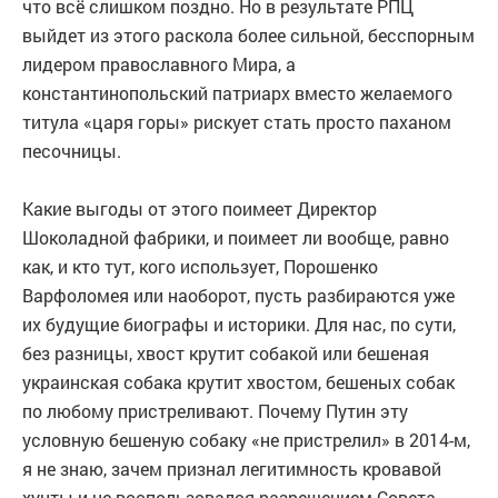
что всё слишком поздно. Но в результате РПЦ
выйдет из этого раскола более сильной, бесспорным
лидером православного Мира, а
константинопольский патриарх вместо желаемого
титула «царя горы» рискует стать просто паханом
песочницы.
Какие выгоды от этого поимеет Директор
Шоколадной фабрики, и поимеет ли вообще, равно
как, и кто тут, кого использует, Порошенко
Варфоломея или наоборот, пусть разбираются уже
их будущие биографы и историки. Для нас, по сути,
без разницы, хвост крутит собакой или бешеная
украинская собака крутит хвостом, бешеных собак
по любому пристреливают. Почему Путин эту
условную бешеную собаку «не пристрелил» в 2014-м,
я не знаю, зачем признал легитимность кровавой
хунты и не воспользовался разрешением Совета