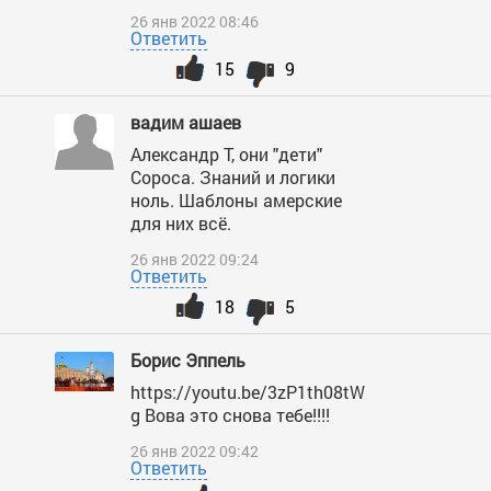
26 янв 2022 08:46
Ответить
15
9
вадим ашаев
Александр Т, они "дети"
Сороса. Знаний и логики
ноль. Шаблоны амерские
для них всё.
26 янв 2022 09:24
Ответить
18
5
Борис Эппель
https://youtu.be/3zP1th08tW
g Вова это снова тебе!!!!
26 янв 2022 09:42
Ответить