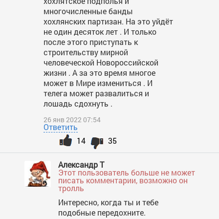
хохлятское подполья и
многочисленные банды
хохлянских партизан. На это уйдёт
не один десяток лет . И только
после этого приступать к
строительству мирной
человеческой Новороссийской
жизни . А за это время многое
может в Мире измениться . И
телега может развалиться и
лошадь сдохнуть .
26 янв 2022 07:54
Ответить
14
35
Александр Т
Этот пользователь больше не может
писать комментарии, возможно он
тролль
Интересно, когда ты и тебе
подобные передохните.