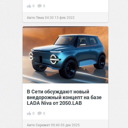
0
0
Авто-Тема
04:30
13 фев 2022
В Сети обсуждают новый
внедорожный концепт на базе
LADA Niva от 2050.LAB
0
0
Авто Скрежет
09:40
05 дек 2025