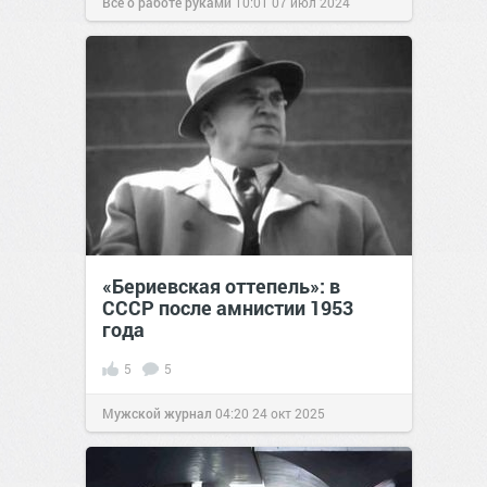
Все о работе руками
10:01
07 июл 2024
«Бериевская оттепель»: в
СССР после амнистии 1953
года
5
5
Мужской журнал
04:20
24 окт 2025