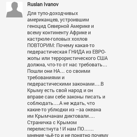
Ruslan Ivanov
Для тупо-доходчивых
американцев, устроившим
геноцид Северной Америке и
всему континенту Африке и
кастрюле-головых хохлов
ПОВТОРИМ: Почему какая-то
педерастическая ГНИДА из ЕВРО-
жопы или террористического США
должна, что-то от нас требовать…
Пошли они НА… со своими
требованиями и
педерастическими законами….В
Крыму есть свой народ и он
вправе сам себе законы писать и
соблюдать….А не ждать, что
какие-то ублюдки из –за океана
им Крымчанам диктовали….
Страничка с Крымом
перелистнута ! И нам ПО……
мнение чьё-то и не понятно почему