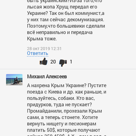
быть украинским?Из-за того,что
лысая жопа Хрущ передал его
Украине? Так он был коммунист,а
у них там сейчас декомунизация.
Поэтому,что большевики сделали
всё неправильно и передача
Крыма тоже.
28 окт 2019 12:31
Ответить
20
1
Михаил Алексеев
А нахрена Крым Украине? Пустите
поезда с Киева и др. как раньше, и
пользуйтесь, собаки. Кто вас,
придурков, туда не пускает?
Промайданили, прохезали Крым
сами, а теперь стонете. Хотите
вернуть нищету и песионерам
платить 50$, которые получают