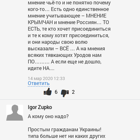
мнение чьё-то и не понятно почему
кого-то… Есть одно единственное
мнение учитывающее – МНЕНИЕ
КРЫМЧАН и мнение Россиян… ТО
ЕСТЬ, те кто хочет присоединиться
и те к кому хотят присоединиться,
и они народы свою волю
высказали – ВСЁ … А на мнения
всяких тявкающих Уродов нам
ПО……… А если еще не дошло,
идите НА....
14 мар 2020 12:33
Ответить
6
2
Igor Zupko
А кому оно надо?
Простым гражданам Украины!
типа больше нет ни каких других