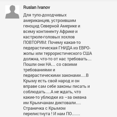
Ruslan Ivanov
Для тупо-доходчивых
американцев, устроившим
геноцид Северной Америке и
всему континенту Африке и
кастрюле-головых хохлов
ПОВТОРИМ: Почему какая-то
педерастическая ГНИДА из ЕВРО-
жопы или террористического США
должна, что-то от нас требовать…
Пошли они НА… со своими
требованиями и
педерастическими законами….В
Крыму есть свой народ и он
вправе сам себе законы писать и
соблюдать….А не ждать, что
какие-то ублюдки из –за океана
им Крымчанам диктовали….
Страничка с Крымом
перелистнута ! И нам ПО……