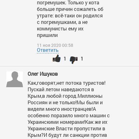
погремушек. Только у кота
больше причин сожалеть об
утрате: всё-таки он родился
с погремушками, а не
коммунисты ему их
пришили
11 ноя 2020 00:58
Ответить
1
1
Олег Ишуков
Как,говорят,нет потока туристов!
Пускай летом наведаются в
Крым,в любой город.Миллионы
Россиян и не только!Мы были и
видели много иностранцев!А
особенно поразило много машин с
Украинскими номерами!Как же их
Украинские Власти пропустили в
Крым?И будут ли санкции против