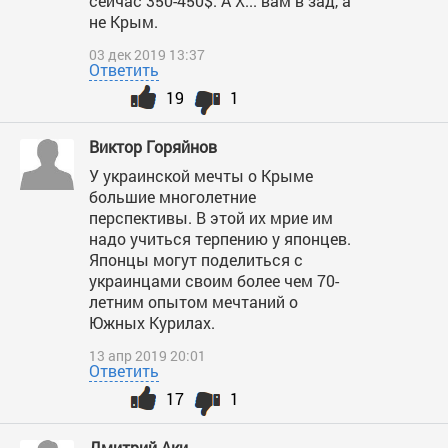
сейчас 350-450$. А Х... вам в зад, а
не Крым.
03 дек 2019 13:37
Ответить
19
1
Виктор Горяйнов
У украинской мечты о Крыме
большие многолетние
перспективы. В этой их мрие им
надо учиться терпению у японцев.
Японцы могут поделиться с
украинцами своим более чем 70-
летним опытом мечтаний о
Южных Курилах.
13 апр 2019 20:01
Ответить
17
1
Дмитрий Аки