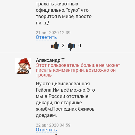
трахать животных
официально, "суко" что
творится в мире, просто
пи...ц!
21 авг 2020 12:39
Ответить
2
0
Александр Т
Этот пользователь больше не может
писать комментарии, возможно он
тролль
Ну это цивилизованная
Гейопа.Им всё можно.Это
мы в России отсталые
дикари, по старинке
живём.Последних ёжиков
доедаем.
22 авг 2020 04:59
Ответить