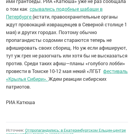
ими грантоеды. РИА «Катюша» уже не раз сообщала
о том как
срывались подобные шабаши в
Петербурге
(кстати, правоохранительные органы
ждут провокаций извращенцев в Северной столице 1
мая) и других городах. Поэтому обычно
пропагандисты содомии стараются теперь не
афишировать своих сборищ. Но уж если афишируют,
тут уж грех не разогнать или хотя бы не высказаться
против. Среди таких афиш—планы «голубого лобби»
провести в Томске 10-12 мая некий «ЛГБТ
фестиваль
«Крылья Сибири».
Ждем реакции сибирских
патриотов.
РИА Катюша
Источник:
Отпропагандились: в Екатеринбургском Ельцин-центре