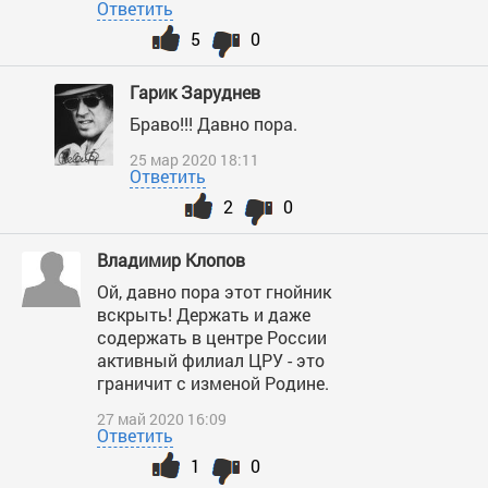
Ответить
5
0
Гарик Заруднев
Браво!!! Давно пора.
25 мар 2020 18:11
Ответить
2
0
Владимир Клопов
Ой, давно пора этот гнойник
вскрыть! Держать и даже
содержать в центре России
активный филиал ЦРУ - это
граничит с изменой Родине.
27 май 2020 16:09
Ответить
1
0