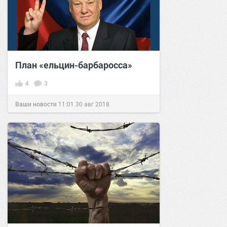
План «ельцин-барбаросса»
4
3
Ваши новости
11:01
30 авг 2018