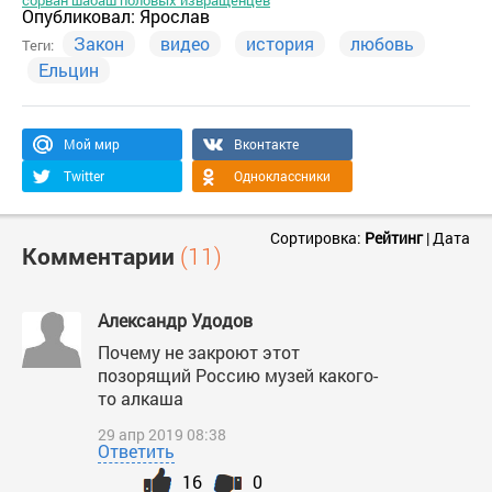
сорван шабаш половых извращенцев
Опубликовал:
Ярослав
Закон
видео
история
любовь
Теги:
Ельцин
Мой мир
Вконтакте
Twitter
Одноклассники
Сортировка:
Рейтинг
|
Дата
Комментарии
(11)
Александр Удодов
Почему не закроют этот
позорящий Россию музей какого-
то алкаша
29 апр 2019 08:38
Ответить
16
0