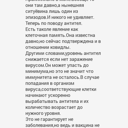
они там давно,а нынешняя
ситуёвина лишь один из
эпизодов.И никого не удивляет.
Теперь по поводу антител.
Есть таколе явление как
клеточная память.Она известна
давно,но сейчас подтверждена и в
отношении ковидлы.
Другими словами,уровень антител
снижается если нет заражение
вирусом.Он может упасть до
минимума,но это не значит что
иммунитета не осталось.В случае
попадания в организм
вируса,соответствующие клетки
начинают ускоренно
вырабатывать антитела и их
количество возрастает до
нужного уровня.
Это не гарантирует не
заболевания,но ведь и вакцина не