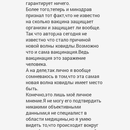
гарантирует ничего.
Более того,теперь и минздрав
признал тот факт,что не известно
на сколько вакцина защищает
организм и защищает ли вообще.
Так что автор,на сегодня не
известно что стало причиной
новой волны ковидлы.Возможно
что и сама вакцинация.Ведь
вакцинация это заражение
человека.
А на деле,так лично я вообще
сомневаюсь в том,что эта самая
новая волна ковидлы имеет место
быть.
Конечно,это лишь моё личное
мнение.Я не могу его подтвердить
никакими объективными
данными,я не специалист в
области медицины,но я умею
видеть то,что происходит вокруг