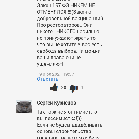
Закон 157-ФЗ НИКЕМ НЕ
ОТМЕНЯЛСЯ!!!!(Закон о
добровольной вакцинации!)
Про рестораторов...Они
никого...НИКОГО насильно
не принуждают жрать то
что вы не хотите.У вас есть
свобода выбора.Ни мои,ни
ваши права они не
ущемляют!
19 июл 2021 19:37
Ответить
30
1
Сергей Кузнецов
Так то ж не я оптимист.то
вы пессимистка!)))
Если не будем вдадбливать
основы строительства
государства,потомки будут