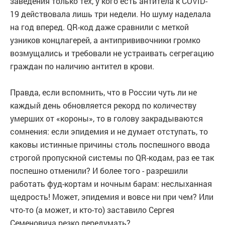
заведения только тех, у кого есть антитела к COVID-
19 действовала лишь три недели. Но шуму наделала
на год вперед. QR-код даже сравнили с меткой
узников концлагерей, а антипрививочники громко
возмущались и требовали не устраивать сегрегацию
граждан по наличию антител в крови.
Правда, если вспомнить, что в России чуть ли не
каждый день обновляется рекорд по количеству
умерших от «короны», то в голову закрадываются
сомнения: если эпидемия и не думает отступать, то
каковы истинные причины столь поспешного ввода
строгой пропускной системы по QR-кодам, раз ее так
поспешно отменили? И более того - разрешили
работать фуд-кортам и ночным барам: неслыханная
щедрость! Может, эпидемия и вовсе ни при чем? Или
что-то (а может, и кто-то) заставило Сергея
Семеновича резко передумать?