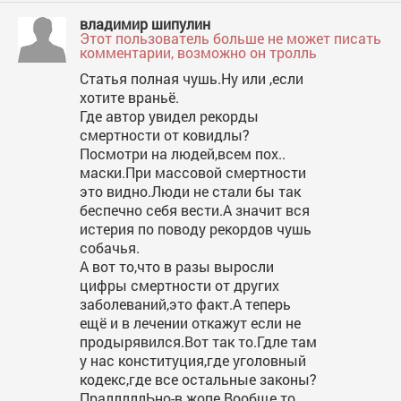
владимир шипулин
Этот пользователь больше не может писать
комментарии, возможно он тролль
Статья полная чушь.Ну или ,если
хотите враньё.
Где автор увидел рекорды
смертности от ковидлы?
Посмотри на людей,всем пох..
маски.При массовой смертности
это видно.Люди не стали бы так
беспечно себя вести.А значит вся
истерия по поводу рекордов чушь
собачья.
А вот то,что в разы выросли
цифры смертности от других
заболеваний,это факт.А теперь
ещё и в лечении откажут если не
продырявился.Вот так то.Гдле там
у нас конституция,где уголовный
кодекс,где все остальные законы?
ПралллллЬно-в жопе.Вообще то