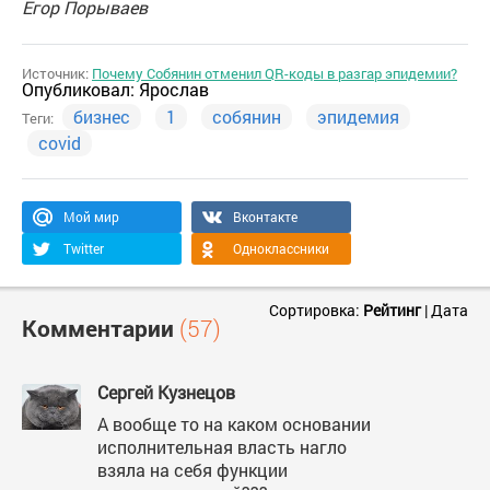
Егор Порываев
Источник:
Почему Собянин отменил QR-коды в разгар эпидемии?
Опубликовал:
Ярослав
бизнес
1
собянин
эпидемия
Теги:
covid
Мой мир
Вконтакте
Twitter
Одноклассники
Сортировка:
Рейтинг
|
Дата
Комментарии
(57)
Сергей Кузнецов
А вообще то на каком основании
исполнительная власть нагло
взяла на себя функции