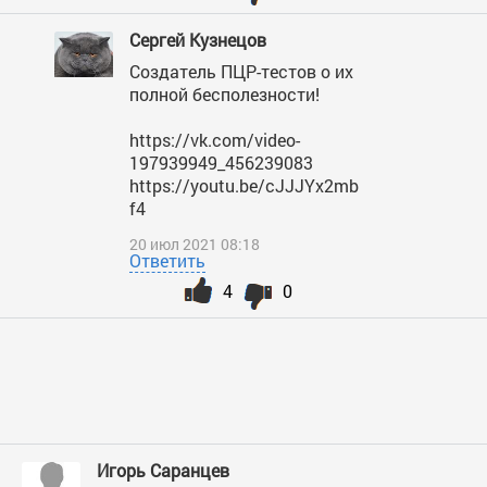
Сергей Кузнецов
Создатель ПЦР-тестов о их
полной бесполезности!
https://vk.com/video-
197939949_456239083
https://youtu.be/cJJJYx2mb
f4
20 июл 2021 08:18
Ответить
4
0
Игорь Саранцев