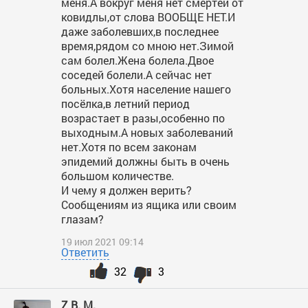
меня.А вокруг меня нет смертей от
ковидлы,от слова ВООБЩЕ НЕТ.И
даже заболевших,в последнее
время,рядом со мною нет.Зимой
сам болел.Жена болела.Двое
соседей болели.А сейчас нет
больных.Хотя население нашего
посёлка,в летний период
возрастает в разы,особенно по
выходным.А новых заболеваний
нет.Хотя по всем законам
эпидемий должны быть в очень
большом количестве.
И чему я должен верить?
Сообщениям из ящика или своим
глазам?
19 июл 2021 09:14
Ответить
32
3
Z В. М.