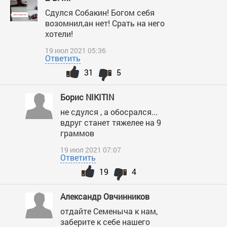
Сдулся Собакин! Богом себя
возомнил,ан нет! Срать на него
хотели!
19 июл 2021 05:36
Ответить
31
5
Борис NIKITIN
не сдулся , а обосрался...
вдруг станет тяжелее на 9
граммов
19 июл 2021 07:07
Ответить
19
4
Александр Овчинников
отдайте Семеныча к нам,
заберите к себе нашего