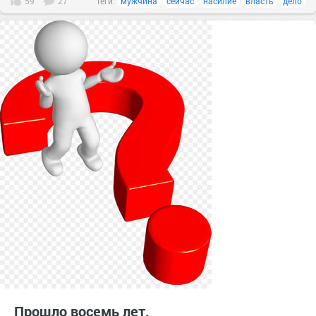
59
27
Теги:
мужчина
сейчас
насилие
власть
дело
Прошло восемь лет.