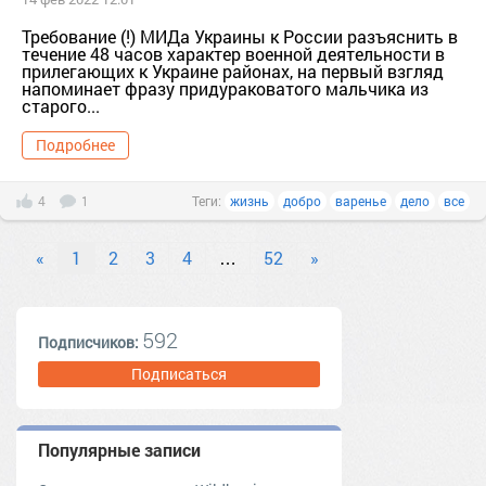
Требование (!) МИДа Украины к России разъяснить в
течение 48 часов характер военной деятельности в
прилегающих к Украине районах, на первый взгляд
напоминает фразу придураковатого мальчика из
старого...
Подробнее
4
1
Теги:
жизнь
добро
варенье
дело
все
«
1
2
3
4
…
52
»
592
Подписчиков:
Подписаться
Популярные записи