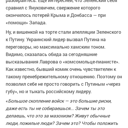
разбирайтесь. Ещё интересней, что Зеленский себя
сравнил с Януковичем, свержение которого
окончилось потерей Крыма и Донбасса — при
«помощи» Запада.
Ну, и вишенкой на торте стали апелляции Зеленского
к Путину. Украинский лидер вызвал Путина на
переговоры, но максимально хамским тоном.
Видимо, сказалась обида за сегодняшние
высказывания Лаврова о «комсомольце-пианисте».
Как известно, бывший комик очень чувствителен к
такому пренебрежительному отношению. Поэтому он
позволил себе не просто говорить с Путиным «через
губу», но и тыкать российскому лидеру.
«
Большое скопление войск — это большие риски,
даже есть ты не собираешься... Зачем ты это
делаешь, что это за мазохизм? Живут обычные
люди, пожилые люди? Зачем это? Чтобы положить