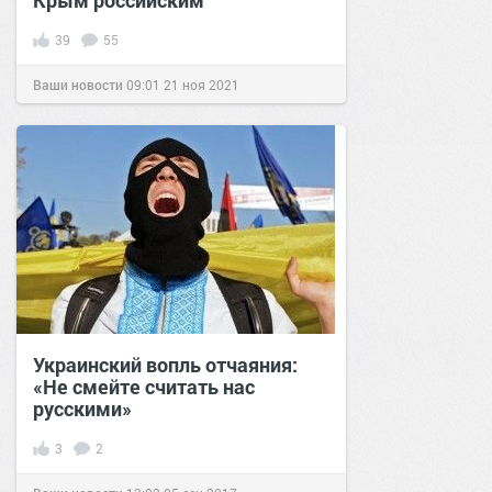
Крым российским
39
55
Ваши новости
09:01
21 ноя 2021
Украинский вопль отчаяния:
«Не смейте считать нас
русскими»
3
2