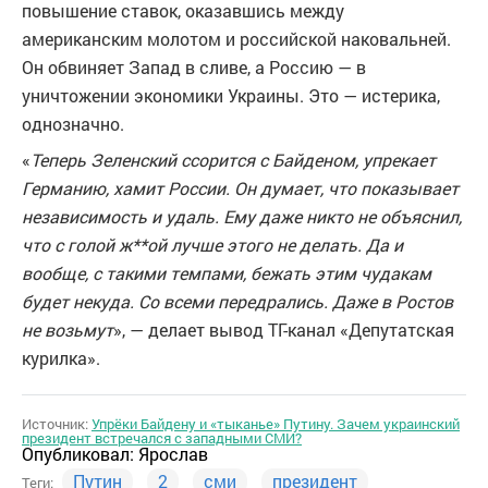
повышение ставок, оказавшись между
американским молотом и российской наковальней.
Он обвиняет Запад в сливе, а Россию — в
уничтожении экономики Украины. Это — истерика,
однозначно.
«
Теперь Зеленский ссорится с Байденом, упрекает
Германию, хамит России. Он думает, что показывает
независимость и удаль. Ему даже никто не объяснил,
что с голой ж**ой лучше этого не делать. Да и
вообще, с такими темпами, бежать этим чудакам
будет некуда. Со всеми передрались. Даже в Ростов
не возьмут
», — делает вывод ТГ-канал «Депутатская
курилка».
Источник:
Упрёки Байдену и «тыканье» Путину. Зачем украинский
президент встречался с западными СМИ?
Опубликовал:
Ярослав
Путин
2
сми
президент
Теги: