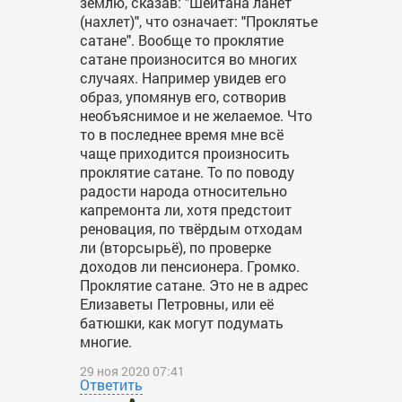
землю, сказав: "Шейтана ланет
(нахлет)", что означает: "Проклятье
сатане". Вообще то проклятие
сатане произносится во многих
случаях. Например увидев его
образ, упомянув его, сотворив
необъяснимое и не желаемое. Что
то в последнее время мне всё
чаще приходится произносить
проклятие сатане. То по поводу
радости народа относительно
капремонта ли, хотя предстоит
реновация, по твёрдым отходам
ли (вторсырьё), по проверке
доходов ли пенсионера. Громко.
Проклятие сатане. Это не в адрес
Елизаветы Петровны, или её
батюшки, как могут подумать
многие.
29 ноя 2020 07:41
Ответить