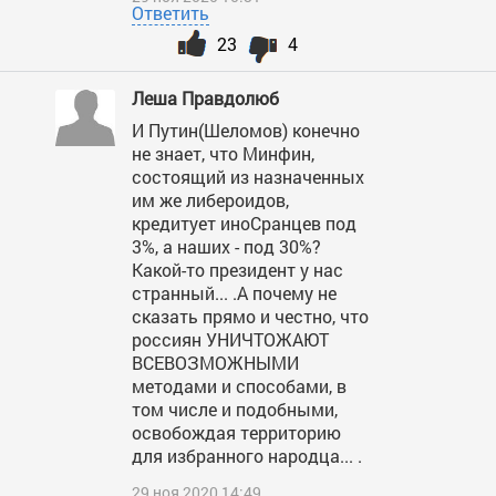
Ответить
23
4
Леша Правдолюб
И Путин(Шеломов) конечно
не знает, что Минфин,
состоящий из назначенных
им же либероидов,
кредитует иноСранцев под
3%, а наших - под 30%?
Какой-то президент у нас
странный... .А почему не
сказать прямо и честно, что
россиян УНИЧТОЖАЮТ
ВСЕВОЗМОЖНЫМИ
методами и способами, в
том числе и подобными,
освобождая территорию
для избранного народца... .
29 ноя 2020 14:49