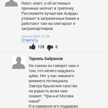
Ноют, ноют, а об истинных
причинах молчат в тряпочку
Расскажите лучше как льярды
утекают в заграничные банки и
работают там на олигархат и
загранпартнеров
28 ноя 2020 10:58
Ответить
128
6
Тариель Байрамов
На самом он говорит нам о
том, что нечего надувать
щёки. Нет у нас никакого
военного потенциала.
Завтра Крымское ханство
на радость всем нам
скажет: "Ура-а-а! Москва
наша!"
И я наверное его поддержу.