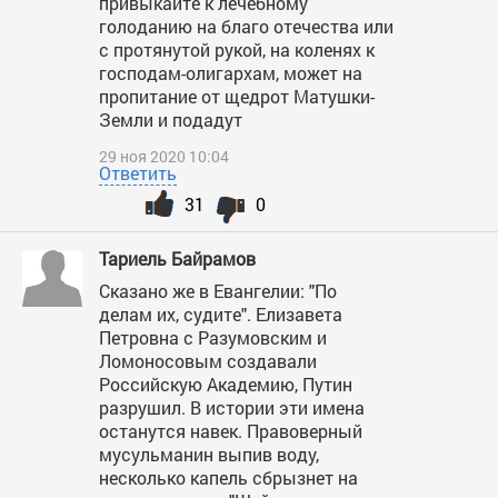
привыкайте к лечебному
голоданию на благо отечества или
с протянутой рукой, на коленях к
господам-олигархам, может на
пропитание от щедрот Матушки-
Земли и подадут
29 ноя 2020 10:04
Ответить
31
0
Тариель Байрамов
Сказано же в Евангелии: "По
делам их, судите". Елизавета
Петровна с Разумовским и
Ломоносовым создавали
Российскую Академию, Путин
разрушил. В истории эти имена
останутся навек. Правоверный
мусульманин выпив воду,
несколько капель сбрызнет на