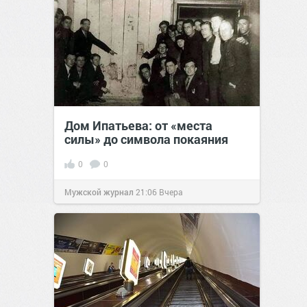
Дом Ипатьева: от «места
силы» до символа покаяния
0
0
Мужской журнал
21:06
Вчера