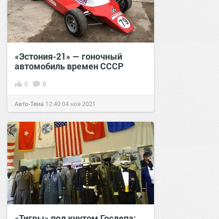
«Эстония-21» — гоночный
автомобиль времен СССР
0
0
Авто-Тема
12:40
04 ноя 2021
«Тигры» под кнутом Госдепа: