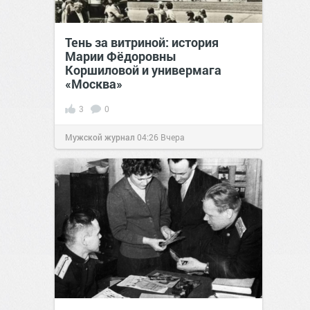
Тень за витриной: история
Марии Фёдоровны
Коршиловой и универмага
«Москва»
3
0
Мужской журнал
04:26
Вчера