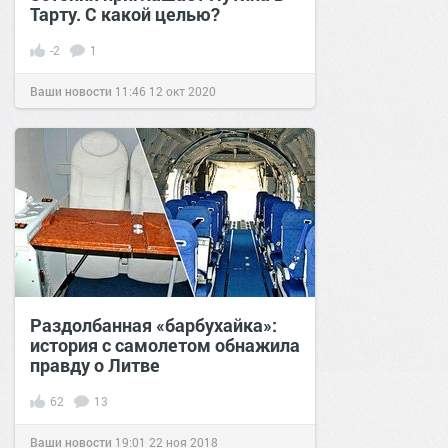
Тарту. С какой целью?
-2
1
Ваши новости
11:46
12 окт 2020
Раздолбанная «барбухайка»:
история с самолетом обнажила
правду о Литве
62
13
Ваши новости
19:01
22 ноя 2018