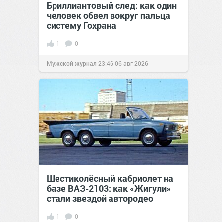
Бриллиантовый след: как один
человек обвел вокруг пальца
систему Гохрана
1
0
Мужской журнал
23:46
06 авг 2026
Шестиколёсный кабриолет на
базе ВАЗ‑2103: как «Жигули»
стали звездой автородео
1
0