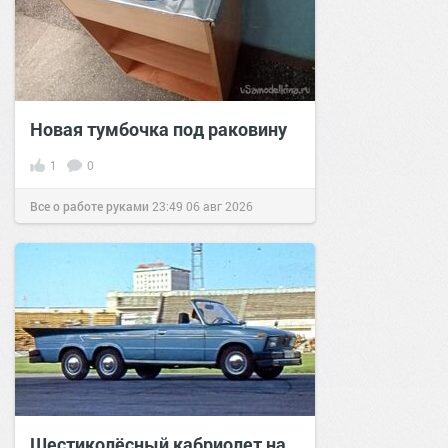
Новая тумбочка под раковину
1
0
Все о работе руками
23:49
06 авг 2026
Шестиколёсный кабриолет на