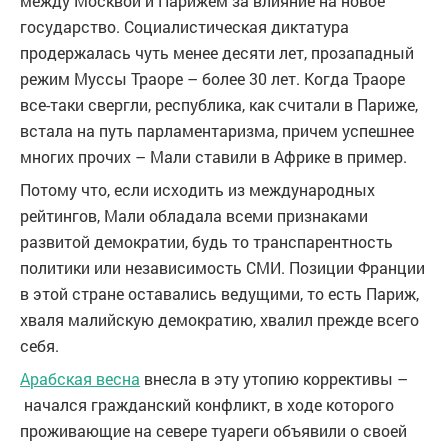
между Москвой и Парижем за влияние на новое
государство. Социалистическая диктатура
продержалась чуть менее десяти лет, прозападный
режим Муссы Траоре – более 30 лет. Когда Траоре
все-таки свергли, республика, как считали в Париже,
встала на путь парламентаризма, причем успешнее
многих прочих – Мали ставили в Африке в пример.
Потому что, если исходить из международных
рейтингов, Мали обладала всеми признаками
развитой демократии, будь то транспарентность
политики или независимость СМИ. Позиции Франции
в этой стране оставались ведущими, то есть Париж,
хваля малийскую демократию, хвалил прежде всего
себя.
Арабская весна
внесла в эту утопию коррективы –
начался гражданский конфликт, в ходе которого
проживающие на севере туареги объявили о своей