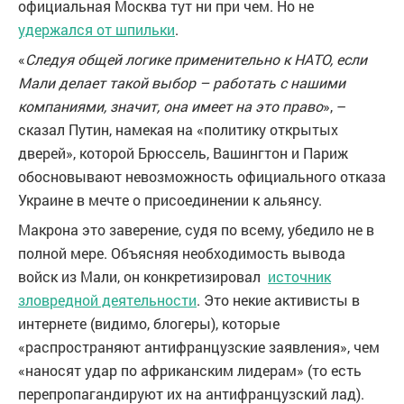
официальная Москва тут ни при чем. Но не
удержался от шпильки
.
«
Следуя общей логике применительно к НАТО, если
Мали делает такой выбор – работать с нашими
компаниями, значит, она имеет на это право
», –
сказал Путин, намекая на «политику открытых
дверей», которой Брюссель, Вашингтон и Париж
обосновывают невозможность официального отказа
Украине в мечте о присоединении к альянсу.
Макрона это заверение, судя по всему, убедило не в
полной мере. Объясняя необходимость вывода
войск из Мали, он конкретизировал
источник
зловредной деятельности
. Это некие активисты в
интернете (видимо, блогеры), которые
«распространяют антифранцузские заявления», чем
«наносят удар по африканским лидерам» (то есть
перепропагандируют их на антифранцузский лад).