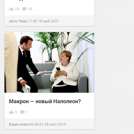
19
10
Авто-Тема
17:45
18 май 2021
Макрон — новый Наполеон?
0
1
Ваши новости
06:01
08 июл 2019