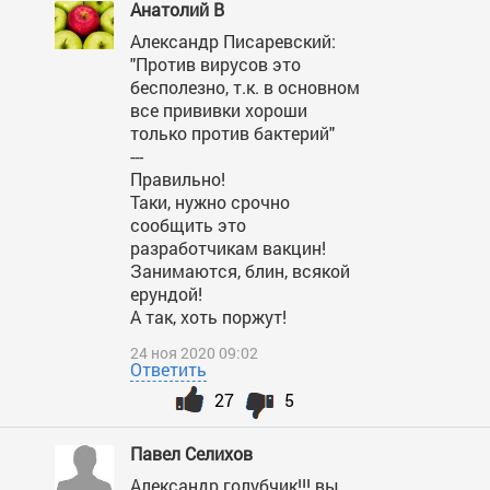
Анатолий В
Александр Писаревский:
"Против вирусов это
бесполезно, т.к. в основном
все прививки хороши
только против бактерий"
---
Правильно!
Таки, нужно срочно
сообщить это
разработчикам вакцин!
Занимаются, блин, всякой
ерундой!
А так, хоть поржут!
24 ноя 2020 09:02
Ответить
27
5
Павел Селихов
Александр голубчик!!! вы