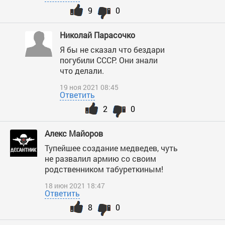
9
0
Николай Парасочко
Я бы не сказал что бездари
погубили СССР. Они знали
что делали.
19 ноя 2021 08:45
Ответить
2
0
Алекс Майоров
Тупейшее создание медведев, чуть
не развалил армию со своим
родственником табуреткиным!
18 июн 2021 18:47
Ответить
8
0