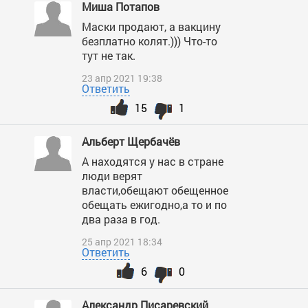
Миша Потапов
Маски продают, а вакцину
безплатно колят.))) Что-то
тут не так.
23 апр 2021 19:38
Ответить
15
1
Альберт Щербачёв
А находятся у нас в стране
люди верят
власти,обещают обещенное
обещать ежигодно,а то и по
два раза в год.
25 апр 2021 18:34
Ответить
6
0
Александр Писаревский