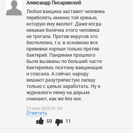
Александр Писаревский
Любая вакцина заставит человека
переболеть именно той хренью,
которую ему вколют. Даже когда
никакая болячка этого человека
не трогала. Против вирусов это
бесполезно, т.к. в основном все
прививки хороши только против
бактерий. Пандемии прошлого
были вызваны по большей части
бактериями, поэтому вакцинация
и спасала. А сейчас народу
вешают разутряпистую лапшу
только с целью заработать. Ну и
журналюги пенку на дерьме
снимают, как же без них.
23 июл 2020 21:24
Ответить
59
11