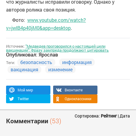
что журналисты исправили оговорку. Однако у
авторов ролика своя позиция.
Фото:
www.youtube.com/watch?
v=jwlB4p40jM0&app=desktop
.
Источник:
"Медведев проговорился о настоящей цели
вакцинации": Фразу зампреда продолжают цитировать
Опубликовал:
Ярослав
безопасность
информация
Теги:
вакцинация
изменение
Мой мир
Вконтакте
Twitter
Одноклассники
Сортировка:
Рейтинг
|
Дата
Комментарии
(53)