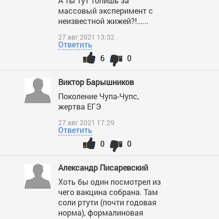
А ты тут топишь за
массовый эксперимент с
неизвестной жижей?!......
27 авг 2021 13:32
Ответить
6
0
Виктор Барышников
Поколение Чупа-Чупс,
жертва ЕГЭ
27 авг 2021 17:29
Ответить
0
0
Александр Писаревский
Хоть бы один посмотрел из
чего вакцина собрана. Там
соли ртути (почти годовая
норма), формалиновая