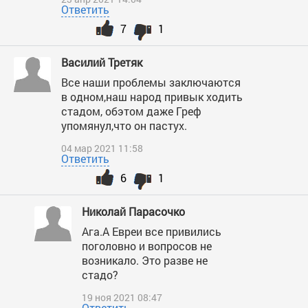
Ответить
7
1
Василий Третяк
Все наши проблемы заключаются
в одном,наш народ привык ходить
стадом, обэтом даже Греф
упомянул,что он пастух.
04 мар 2021 11:58
Ответить
6
1
Николай Парасочко
Ага.А Евреи все привились
поголовно и вопросов не
возникало. Это разве не
стадо?
19 ноя 2021 08:47
Ответить