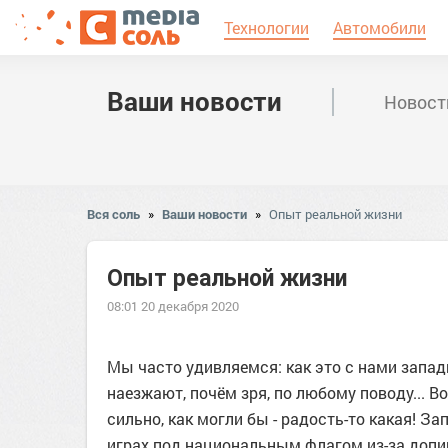
Технологии
Автомобили
Ваши новости
Новост
Вся соль
»
Ваши новости
»
Опыт реальной жизни
Опыт реальной жизни
08:01 20 декабря 2020
Мы часто удивляемся: как это с нами западн
наезжают, почём зря, по любому поводу... Во
сильно, как могли бы - радость-то какая! 
играх под национальным флагом из-за допинг