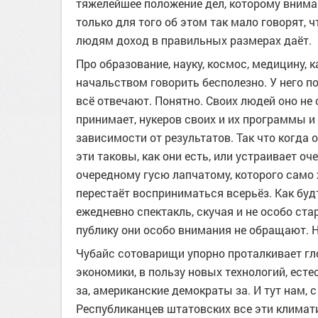
тяжелейшее положение дел, которому внима
только для того об этом так мало говорят, ч
людям доход в правильных размерах даёт.
Про образование, науку, космос, медицину, 
начальством говорить бесполезно. У него 
всё отвечают. Понятно. Своих людей оно не с
принимает, нукеров своих и их программы и
зависимости от результатов. Так что когда 
эти таковы, как они есть, или устраивает 
очередному гусю лапчатому, которого само ж
перестаёт восприниматься всерьёз. Как бу
ежедневно спектакль, скучая и не особо ст
публику они особо внимания не обращают. Не
Чубайс сотоварищи упорно проталкивает гл
экономики, в пользу новых технологий, есте
за, американские демократы за. И тут нам, 
Республиканцев штатовских все эти климати