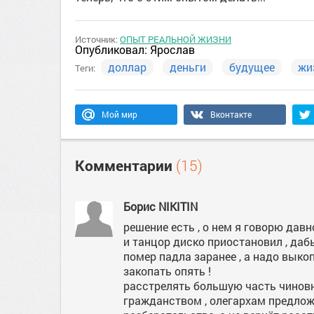
Источник:
ОПЫТ РЕАЛЬНОЙ ЖИЗНИ
Опубликовал:
Ярослав
доллар
деньги
будущее
жи
Теги:
Мой мир
Вконтакте
Комментарии
(15)
Борис NIKITIN
решение есть , о нем я говорю да
и танцор диско приостановил , даб
помер падла заранее , а надо выко
закопать опять !
расстрелять большую часть чиновн
гражданством , олегархам предлож