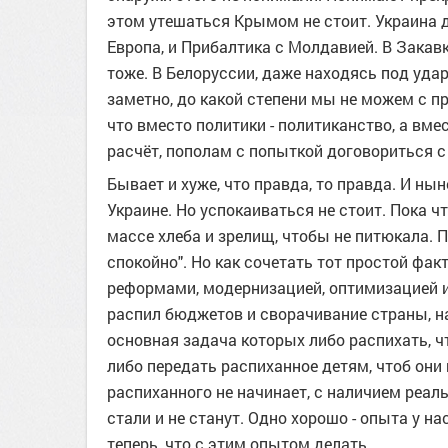
этом утешаться Крымом не стоит. Украина 
Европа, и Прибалтика с Молдавией. В Закавк
тоже. В Белоруссии, даже находясь под удар
заметно, до какой степени мы не можем с пр
что вместо политики - политиканство, а вме
расчёт, пополам с попыткой договориться 
Бывает и хуже, что правда, то правда. И нын
Украине. Но успокаиваться не стоит. Пока ч
массе хлеба и зрелищ, чтобы не питюкала. П
спокойно". Но как сочетать тот простой фа
реформами, модернизацией, оптимизацией и
распил бюджетов и сворачивание страны, на
основная задача которых либо распихать, ч
либо передать распиханное детям, чтоб они 
распиханного не начинает, с наличием реаль
стали и не станут. Одно хорошо - опыта у на
теперь, что с этим опытом делать...