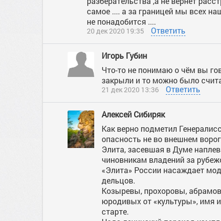
разберательства ,а не вернёт расс
самое .... а за границей мы всех на
не понадобится ....
Ответить
20 дек 2020 19:35
Игорь Губин
Что-то не понимаю о чём вы го
закрыли и то можно было счита
Ответить
21 дек 2020 13:36
Алексей Сибиряк
Как верно подметил Генералисс
опасность не во внешнем вороге
Элита, засевшая в Думе наплев
чиновникам владений за рубеж
«Элита» России насаждает моду
дельцов.
Козыревы, прохоровы, абрамов
юродивых от «культуры», имя и
старте.