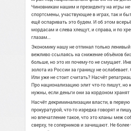
Чиновникам нашим и президенту на игры не е
спортсмены, участвующие в играх, так и быт
ещё оспаривать это будем. И об этом всерьё
мордасам и слева хлещут, и справа, и по хре
глазам...
Экономику нашу не отпинал только ленивый и
вежливо ссылаясь на снижение объёмов бизне
больше, но это их почему-то не смущает. Ин
золота из России за границу не ослабевает
Или уже не стоит считать? Насчёт репатриац
Про национализацию элит что-то пишут, но 
нужны, если деньги они за кордоном хранят 
Насчёт декриминализации власти, в первую 
прокуратурой, что-то изредка говорят и пишу
но впечатление такое, что это кланы меж со
сверху, те соперников и зачищают. Не более