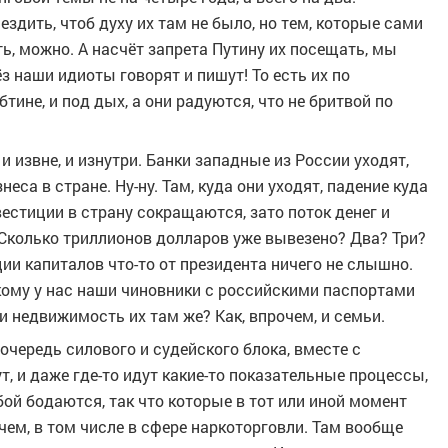
здить, чтоб духу их там не было, но тем, которые сами
ь, можно. А насчёт запрета Путину их посещать, мы
з наши идиоты говорят и пишут! То есть их по
бтине, и под дых, а они радуются, что не бритвой по
 извне, и изнутри. Банки западные из России уходят,
са в стране. Ну-ну. Там, куда они уходят, падение куда
вестиции в страну сокращаются, зато поток денег и
. Сколько триллионов долларов уже вывезено? Два? Три?
ии капиталов что-то от президента ничего не слышно.
кому у нас наши чиновники с российскими паспортами
и недвижимость их там же? Как, впрочем, и семьи.
очередь силового и судейского блока, вместе с
т, и даже где-то идут какие-то показательные процессы,
бой бодаются, так что которые в тот или иной момент
 чем, в том числе в сфере наркоторговли. Там вообще