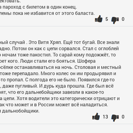
ектовать.
в пароход с билетом в один конец.
лемы пока не избавится от этого баласта.
5
0
ый случай . Это Витя Хряп. Ещё тот бугай. Все знали
ладно. Потом он как с цепи сорвался. Стал с оглоблей
о ночам тоже пакостил. То сарай кому подожжёт, то
рет кого. Люди стали его бояться. Шофера
ёлке останавливаться на ночь. Столовая и местный
 тоже перепадало. Много колес он им продырявил и
-то пропал. С полгода его не было. Появился где-то
, даже пугливый. И дурь куда прошла. Где был всё
рят, что его дальнебойщики завезли в какое-то
а цепи. Хотя водители это категорически отрицают и
Так что может и в России может всё наладиться.
и дальнобойщики.
13
0