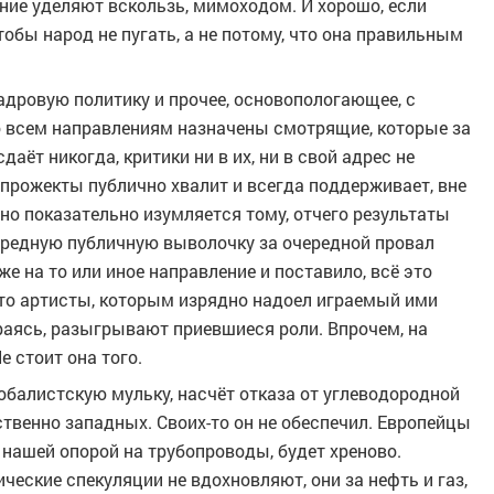
ние уделяют вскользь, мимоходом. И хорошо, если
тобы народ не пугать, а не потому, что она правильным
кадровую политику и прочее, основопологающее, с
по всем направлениям назначены смотрящие, которые за
даёт никогда, критики ни в их, ни в свой адрес не
 прожекты публично хвалит и всегда поддерживает, вне
оно показательно изумляется тому, отчего результаты
очередную публичную выволочку за очередной провал
е на то или иное направление и поставило, всё это
дто артисты, которым изрядно надоел играемый ими
араясь, разыгрывают приевшиеся роли. Впрочем, на
 стоит она того.
обалистскую мульку, насчёт отказа от углеводородной
ственно западных. Своих-то он не обеспечил. Европейцы
с нашей опорой на трубопроводы, будет хреново.
ческие спекуляции не вдохновляют, они за нефть и газ,