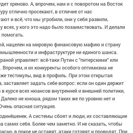
будет хреново. А, впрочем, нам и с поворотом на Восток
уру отлично просекают, в отличие от нас
ют и всё, что мы угробили, они у себя развили,
 у всех, у кого это надо было позаимствовать. И делали
 помогать.
ый, нацелен на мировую финансовую мафию и страну
ромышленности и инфраструктуре ни единого шанса.
страной управляет: всё-таки Путин с "питерскими" или
 Впрочем, и их конкуренты особого оптимизма не
же тестикулы, вид в профиль. При этом открытая
, заставляет задать себе вопрос: если он один держит
и в курсе всех нюансов внутренней и внешней политики,
? Далеко не юноша, рядом таких же по уровню нет и
 Очень опасная ситуация.
-одинёшенек. А системы сбоят и люди, их составляющие
а самих себя. Более чем заметно. И не сказать, чтобы
сно, в покое не оставят, атаки готовят и проводят. При