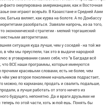
де-факто оккупирована американцами, как и Восточная
азье они играют всерьёз. В Казахстане и Средней Азии
ом, Батька виляет, как курва на болоте. А по Донбассу
иоритетами разобраться. Завязли напрочь, из-за того,
сто экономической стратегии - мелкий торгашеский
с местными авторитетами.
ешняя ситуация куда лучше, чем у соседей - на той же
то, в чём мы преуспели, так это в выдаче народной
люс в уговаривании самих себя, что "в Багдаде всё
кт, что ВСЕ наши программы, которые именуются
 прочими красивыми словами, есть не более, чем
 чём уже второе поколение начальников подрастает,
то можно, по карманам, продать и свалить подальше,
продали, а лучше работать от этого ничего из
ного будущего, непонятно. Да и враги друзьями не
с теперь по этой части, хоть ж-пой ешь. Понять бы