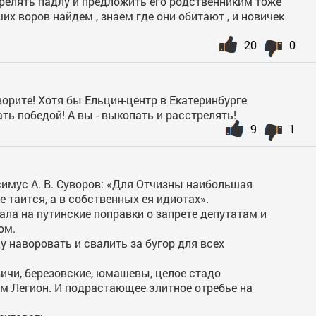
трелять падлу и предложить его родственниким тоже
ших воров найдем , знаем где они обитают , и новичек
20
0
ворите! Хотя бы Ельцин-центр в Екатеринбурге
ть победой! А вы - выкопать и расстрелять!
9
1
имус А. В. Суворов: «Для Отчизны наибольшая
 таится, а в собственных ея идиотах».
ала на путинские поправки о запрете депутатам и
ом.
 наворовать и свалить за бугор для всех
ичи, березовские, юмашевы, целое стадо
м Легион. И подрастающее элитное отребье на