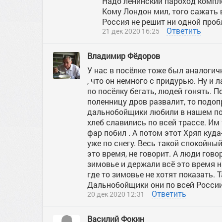
Надо ленинский пароход компл
Кому Лондон мил, того сажать 
Россия не решит ни одной проб
Ответить
21 дек 2020 16:25
Владимир Фёдоров
У нас в посёлке тоже был аналогичн
, что он немного с придурью. Ну и 
по посёлку бегать, людей гонять. П
поленницу дров развалит, то подоп
дальнобойщики любили в нашем пос
хлеб славились по всей трассе. Им
фар побил . А потом этот Хряп куда
уже по снегу. Весь такой спокойный
это время, не говорит. А люди гово
зимовье и держали всё это время н
где то зимовье не хотят показать. 
Дальнобойщики они по всей Росси
Ответить
20 дек 2020 12:31
Василий Фокин