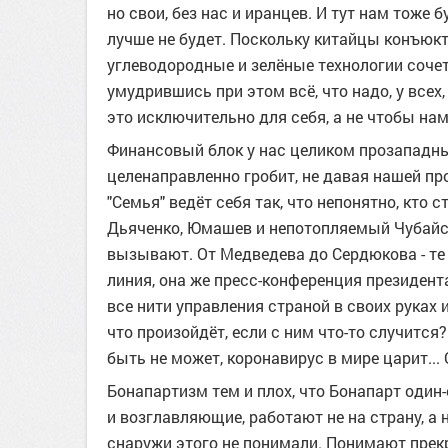
но свои, без нас и иранцев. И тут нам тоже 
лучше не будет. Поскольку китайцы конъюкт
углеводородные и зелёные технологии сочета
умудрившись при этом всё, что надо, у всех,
это исключительно для себя, а не чтобы нам
Финансовый блок у нас целиком прозападн
целенаправленно гробит, не давая нашей п
"Семья" ведёт себя так, что непонятно, кто 
Дьяченко, Юмашев и непотопляемый Чубайс.
вызывают. От Медведева до Сердюкова - те 
линия, она же пресс-конференция президента
все нити управления страной в своих руках 
что произойдёт, если с ним что-то случится
быть не может, коронавирус в мире царит...
Бонапартизм тем и плох, что Бонапарт один
и возглавляющие, работают не на страну, а н
снаружи этого не понимали. Понимают прекра