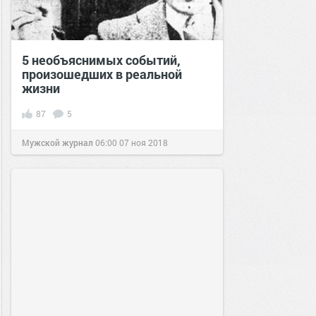
5 необъяснимых событий,
произошедших в реальной
жизни
87
5
Мужской журнал
06:00
07 ноя 2018