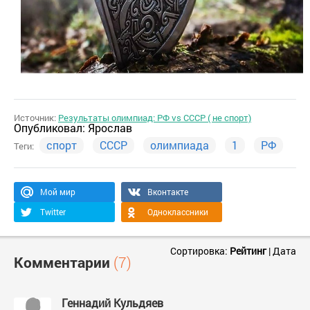
Источник:
Результаты олимпиад: РФ vs СССР ( не спорт)
Опубликовал:
Ярослав
спорт
СССР
олимпиада
1
РФ
Теги:
Мой мир
Вконтакте
Twitter
Одноклассники
Сортировка:
Рейтинг
|
Дата
Комментарии
(7)
Геннадий Кульдяев