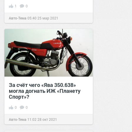
1
0
Авто-Тема
05:40
25 мар 2021
За счёт чего «Ява 350.638»
могла догнать ИЖ «Планету
Спорт»?
0
0
Авто-Тема
11:02
28 окт 2021