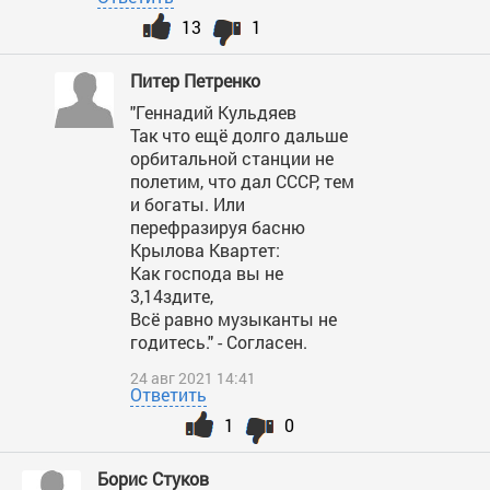
13
1
Питер Петренко
"Геннадий Кульдяев
Так что ещё долго дальше
орбитальной станции не
полетим, что дал СССР, тем
и богаты. Или
перефразируя басню
Крылова Квартет:
Как господа вы не
3,14здите,
Всё равно музыканты не
годитесь." - Согласен.
24 авг 2021 14:41
Ответить
1
0
Борис Стуков