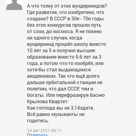
А что толку от этих вундеркиндов?
Где развитие, что изобретено, что
создано? В СССР в 30е - 70е годы
без этих конкурсов прошли путь
от сохи, до космоса. Я не помню
ни одного случая, когда
вундеркинд прошёл школу вместо
10 лет за 5 и получил высшее
образование вместо 5-6 лет за 3
года, а потом что-то изобрёл, или
хотя-бы стал выдающимся
академиком. Так что ещё долго
дальше орбитальной станции не
полетим, что дал СССР, тем и
богаты. Или перефразируя басню
Крылова Квартет:
Как господа вы не 3,14здите,
Всё равно музыканты не
годитесь.
24 авг 2021 08:11
Ответить