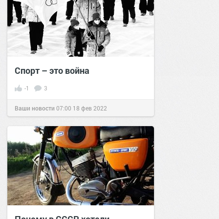
Спорт – это война
-1
3
Ваши новости
07:00
18 фев 2022