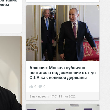
ском
Алкснис: Москва публично
поставила под сомнение статус
США как великой державы
0
0
Ваши новости
17:01
13 янв 2022