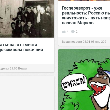
Госпереворот - уже
реальность: Россию п
уничтожить - пять нап
назвал Марков
4
2
Ваши новости
08:01
08 янв 2021
атьева: от «места
до символа покаяния
журнал
21:06
Вчера