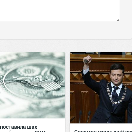
 поставила шах
Соломон манн: ещё па