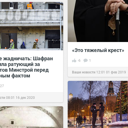
«Это тяжелый крест»
 жадничать: Шафран
-6
1
ила ратующий за
тов Минстрой перед
Ваши новости
12:01
01 фев 2019
ным фактом
27
сти
08:01
16 дек 2020