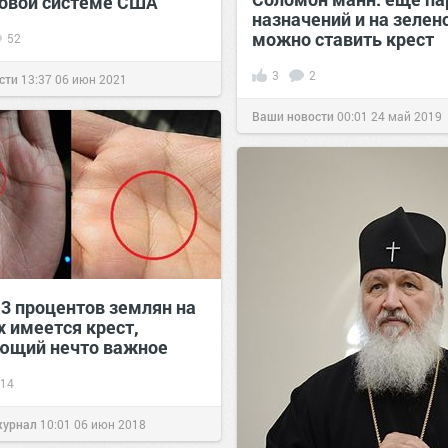
овой системе США
назначений и на зелен
можно ставить крест
52
3
2
сти
13:37
06 июн 2021
Ваши новости
00:01
24 май 2019
 3 процентов землян на
х имеется крест,
ющий нечто важное
14
журнал
10:01
06 июн 2018