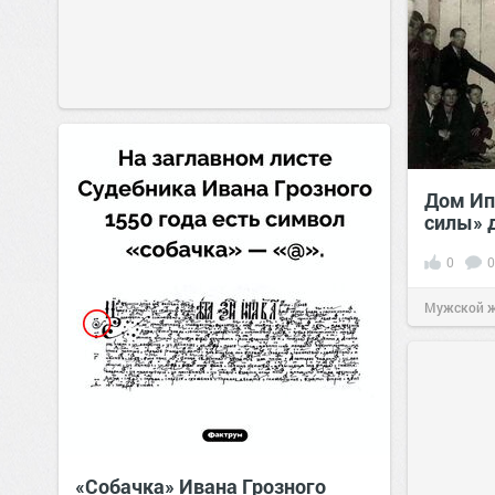
Дом Ип
силы» 
0
0
Мужской 
«Собачка» Ивана Грозного