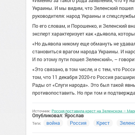
«Именно за такого рода заявления, что «у н
Украины. И мы видим, что Зеленский пошел п
руководителя: народ Украины и спецслужбы
По его словам, и Порошенко, и Зеленский 
эксперт характеризует как «дьявола, котор
«Но дьявола никому еще обмануть не удавал
становиться врагом народа Украины. И наро
И по этому пути пошел Зеленский», – говори
«Это связано, в том числе, и с тем, что Рос
том, что 11 декабря 2020-го Россия расшир
Рады от «Слуги народа». Это был такой явн
противопоставить. Но при том и подтвержд
Источник:
Россия поставила крест на Зеленском – Мар
Опубликовал:
Ярослав
война
Россия
Крест
Зелен
Теги: