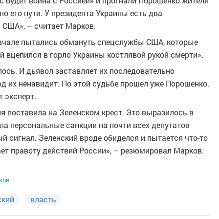
ас будет война с Россией» и прогнали Порошенко жители
о его пути. У президента Украины есть два
 США», – считает Марков.
вначале пытались обмануть спецслужбы США, которые
ый вцепился в горло Украины костлявой рукой смерти».
ось. И дьявол заставляет их последовательно
д их ненавидит. По этой судьбе прошел уже Порошенко.
т эксперт.
сия поставила на Зеленском крест. Это выразилось в
ила персональные санкции на почти всех депутатов
ый сигнал. Зеленский вроде обиделся и пытается что-то
ает правоту действий России», – резюмировал Марков.
ков
ский
власть