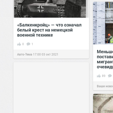
«Балкенкройц» — что означал
белый крест на немецкой
военной технике
0
1
Меньше
Авто-Тема
17:00
03 окт 2021
постав
мигран
очевид
89
Ваши ново