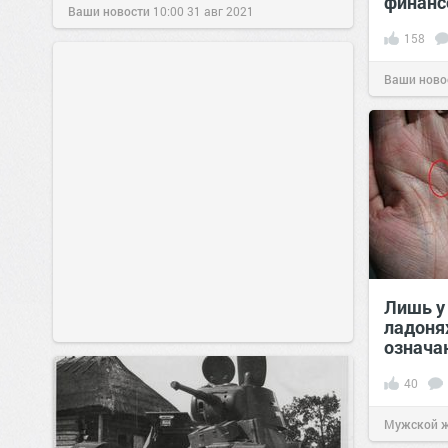
финанс
Ваши новости
10:00
31 авг 2021
158
Ваши ново
Лишь у
ладоня
означа
40
Мужской 