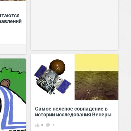
ытаются
равлений
Самое нелепое совпадение в
истории исследования Венеры
0
0