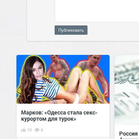
Публиковать
Марков: «Одесса стала секс-
курортом для турок»
10
6
Россия