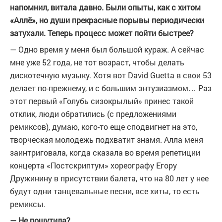
напомнил, витала давно. Были опыты, как с хитом
«Аллё», но души прекрасные порывы периодически
затухали. Теперь процесс может пойти быстрее?
— Одно время у меня был большой кураж. А сейчас
мне уже 52 года, не тот возраст, чтобы делать
дискотечную музыку. Хотя вот David Guetta в свои 53
делает по-прежнему, и с большим энтузиазмом… Раз
этот первый «Голубь сизокрылый» принес такой
отклик, люди обратились (с предложениями
ремиксов), думаю, кого-то еще сподвигнет на это,
творческая молодежь подхватит знамя. Алла меня
заинтриговала, когда сказала во время репетиции
концерта «Постскриптум» хореографу Егору
Дружинину в присутствии балета, что на 80 лет у нее
будут одни танцевальные песни, все хиты, то есть
ремиксы.
— Не пошутила?