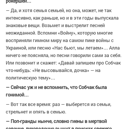
рокершей…
— Да, и хотя семья семьей, но она, может, не так
интенсивно, как раньше, но и в эти годы выпускала
знаковые вещи. Возьмет и выстрелит песней
неожиданной. Вспомни «Войну», которую многие
восприняли гимном миру на самом пике войны с
Украиной, или песню «Нас бьют, мы летаем»… Алла
ничего не поясняла, но песни говорили сами за себя.
Или позвонит и скажет: «Давай запишем про Собчак
что-нибудь: «Не высовывайся, дочка» — на
политическую тему»…
— Сейчас уж и не вспомнить, что Собчак была
гонимой…
— Вот так все время: раз — выберется из семьи,
стрельнет и опять в семью.
— Поп-гранды нынче, словно гиены в мертвой
саванне, лихорадочно рыщут в поисках свежего