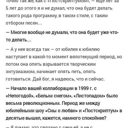
Точно так же, как с «Постскриптумом», — еще лет за
5 лет до этого я и не думал, что она будет делать
такого рода программу, в таком стиле, с таким
отбором песен…
— Многие вообще не думали, что она будет уже что-
то делать…
— А у нее всегда так — от юбилея к юбилею
наступает в какой-то момент вялотекущий период, но
потом она опять взрывается творческим
энтузиазмом, начинает опять петь, опять
готовиться. Дай бог, я надеюсь, что и сейчас.
— Начало вашей коллаборации в 1999 г. с
«Непогодой», «Белым снегом», «Листопадом» было
весьма революционным. Период же между
юбилейными шоу «Сны о любви» и «Постскриптум» в
десятые вышел, кажется, намного спокойнее?
— Я думаю, это связано с семьей, а не с