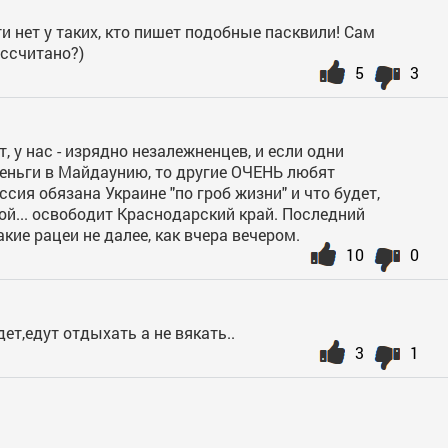
и нет у таких, кто пишет подобные пасквили! Сам
ассчитано?)
5
3
т, у нас - изрядно незалежненцев, и если одни
еньги в Майдаунию, то другие ОЧЕНЬ любят
сия обязана Украине "по гроб жизни" и что будет,
й... освободит Краснодарский край. Последний
кие рацеи не далее, как вчера вечером.
10
0
едет,едут отдыхать а не вякать..
3
1