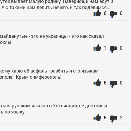
уток выдаёт малую родину. Наверное, к нам едут и
 с такими нам делить нечего, и так поделимся...
6
0
майданутые - это не украинцы - это как сказал
Хохлы!
1
0
ому харю об асфальт разбить и его языком
ополе!! Крым симферополь!!
6
0
аться русским языков в Хохляндии, не достойны.
ь по языку.
5
2