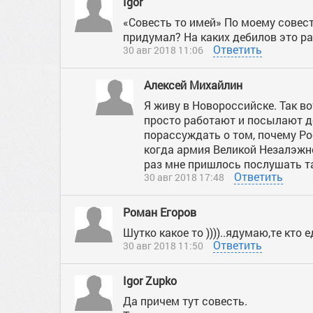
Igor
«Совесть то имей» По моему совест
придумал? На каких дебилов это р
Ответить
30 авг 2018 11:06
Алексей Михайлин
Я живу в Новороссийске. Так во
просто работают и посылают д
порассуждать о том, почему Рос
когда армия Великой Незалэжно
раз мне пришлось послушать та
Ответить
30 авг 2018 17:48
Роман Егоров
Шутко какое то ))))..ядумаю,те кто 
Ответить
30 авг 2018 11:50
Igor Zupko
Да причем тут совесть.