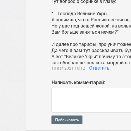
Тут вопрос о соринке в глазу:
" -- Господа Великие Укры,
Я понимаю, что в России всё очень,
Но у вас под вашей жопой, на вольн
Вам больше заняться нечем?"
И далее про тарифы, про уничтожен
Да чего я вам тут рассказывать буд
А вот "Великие Укры" почему то этог
как обосравшегося кота мордой в га
Ответить
10 авг 2021 10:12
Написать комментарий:
Публиковать