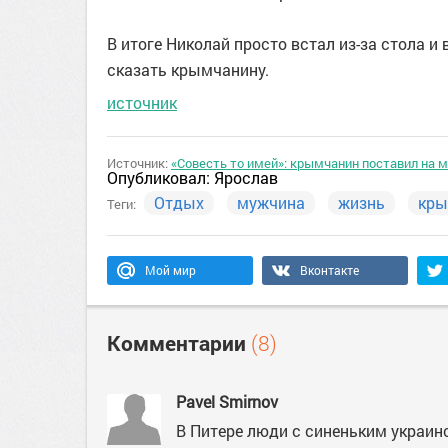
В итоге Николай просто встал из-за стола и
сказать крымчанину.
источник
Источник:
«Совесть то имей»: крымчанин поставил на м
Опубликовал:
Ярослав
Отдых
мужчина
жизнь
кр
Теги:
Мой мир
Вконтакте
Комментарии
(8)
Pavel Smirnov
В Питере люди с синеньким украин