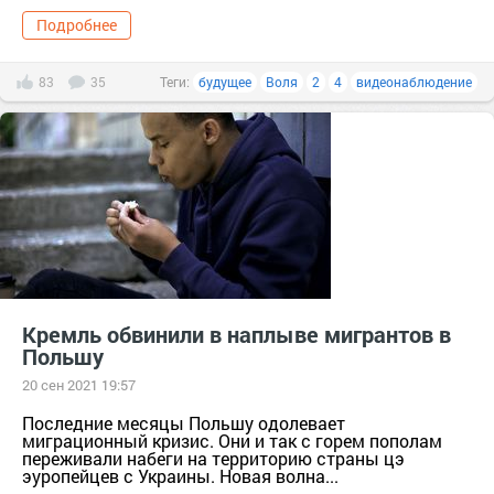
Подробнее
83
35
Теги:
будущее
Воля
2
4
видеонаблюдение
Кремль обвинили в наплыве мигрантов в
Польшу
20 сен 2021 19:57
Последние месяцы Польшу одолевает
миграционный кризис. Они и так с горем пополам
переживали набеги на территорию страны цэ
эуропейцев с Украины. Новая волна...