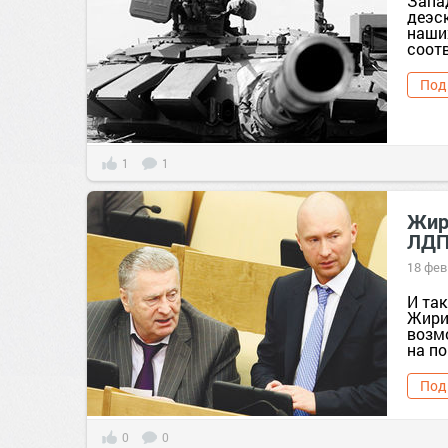
Запа
деэс
наши
соотв
Под
1
1
Жир
ЛД
18 фев
И так
Жири
возм
на по
Под
0
0