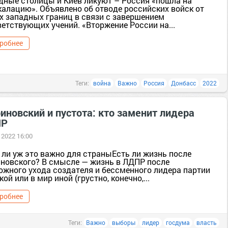
дные столицы и Киев ликуют – Россия «пошла на
калацию». Объявлено об отводе российских войск от
х западных границ в связи с завершением
етствующих учений. «Вторжение России на...
робнее
Теги:
война
Важно
Россия
Донбасс
2022
иновский и пустота: кто заменит лидера
ПР
 2022 16:00
 ли уж это важно для страныЕсть ли жизнь после
новского? В смысле — жизнь в ЛДПР после
ожного ухода создателя и бессменного лидера партии
кой или в мир иной (грустно, конечно,...
робнее
Теги:
Важно
выборы
лидер
госдума
власть