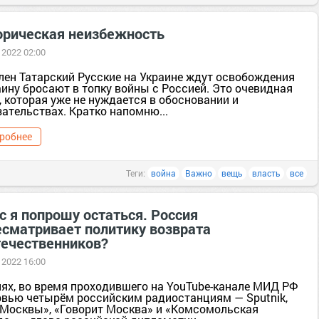
орическая неизбежность
 2022 02:00
лен Татарский Русские на Украине ждут освобождения
ину бросают в топку войны с Россией. Это очевидная
 которая уже не нуждается в обосновании и
ательствах. Кратко напомню...
робнее
Теги:
война
Важно
вещь
власть
все
с я попрошу остаться. Россия
есматривает политику возврата
течественников?
 2022 16:00
нях, во время проходившего на YouTube-канале МИД РФ
рвью четырём российским радиостанциям — Sputnik,
 Москвы», «Говорит Москва» и «Комсомольская