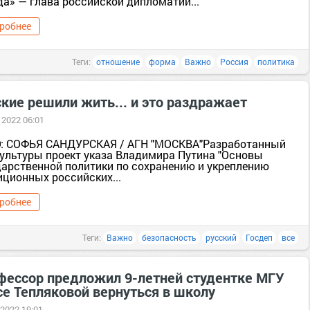
да» — глава российской дипломатии...
робнее
Теги:
отношение
форма
Важно
Россия
политика
кие решили жить... и это раздражает
 2022 06:01
: СОФЬЯ САНДУРСКАЯ / АГН "МОСКВА"Разработанный
ультуры проект указа Владимира Путина "Основы
дарственной политики по сохранению и укреплению
иционных российских...
робнее
Теги:
Важно
безопасность
русский
Госдеп
все
фессор предложил 9-летней студентке МГУ
се Тепляковой вернуться в школу
 2022 19:01