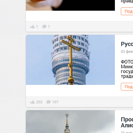
прав
Под
1
1
Русс
02 фев
ФОТО
Минк
госу
трад
Под
202
107
Про
Али
31 янв