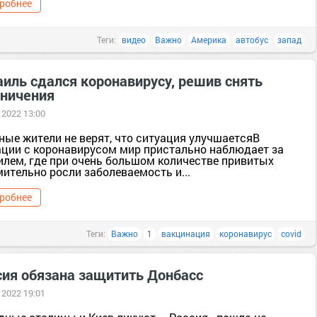
робнее
Теги:
видео
Важно
Америка
автобус
запад
аиль сдался коронавирусу, решив снять
аничения
 2022 13:00
ные жители не верят, что ситуация улучшаетсяВ
ации с коронавирусом мир пристально наблюдает за
илем, где при очень большом количестве привитых
ительно росли заболеваемость и...
робнее
Теги:
Важно
1
вакцинация
коронавирус
covid
сия обязана защитить Донбасс
 2022 19:01