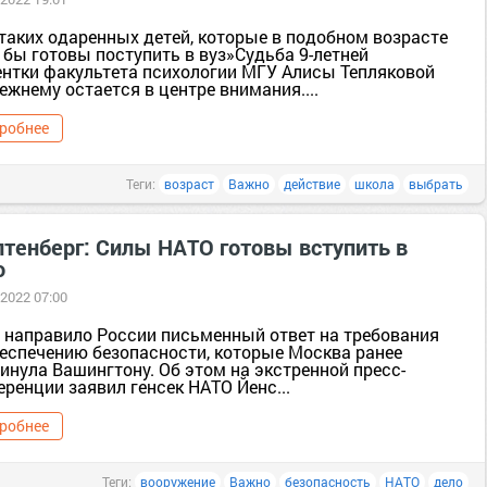
 таких одаренных детей, которые в подобном возрасте
 бы готовы поступить в вуз»Судьба 9-летней
ентки факультета психологии МГУ Алисы Тепляковой
ежнему остается в центре внимания....
робнее
Теги:
возраст
Важно
действие
школа
выбрать
лтенберг: Силы НАТО готовы вступить в
о
 2022 07:00
 направило России письменный ответ на требования
беспечению безопасности, которые Москва ранее
инула Вашингтону. Об этом на экстренной пресс-
ренции заявил генсек НАТО Йенс...
робнее
Теги:
вооружение
Важно
безопасность
НАТО
дело