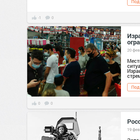
Под
-1
0
Изр
огр
20 фев
Мест
ситу
Изра
стрем
Под
0
0
Рос
19 фев