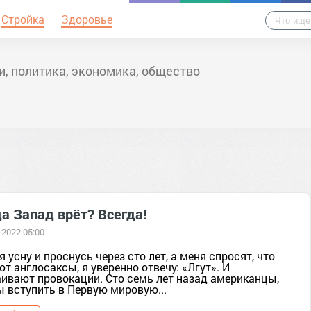
Стройка
Здоровье
и, политика, экономика, общество
а Запад врёт? Всегда!
 2022 05:00
я усну и проснусь через сто лет, а меня спросят, что
т англосаксы, я уверенно отвечу: «Лгут». И
аивают провокации. Сто семь лет назад американцы,
ы вступить в Первую мировую...