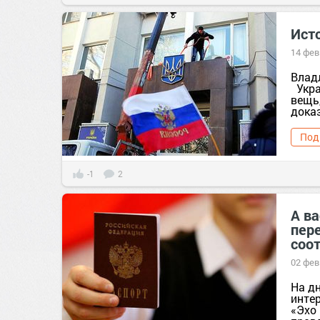
Ист
14 фев
Влад
Укра
вещь,
доказ
Под
-1
2
А ва
пер
соо
02 фев
На д
инте
«Эхо