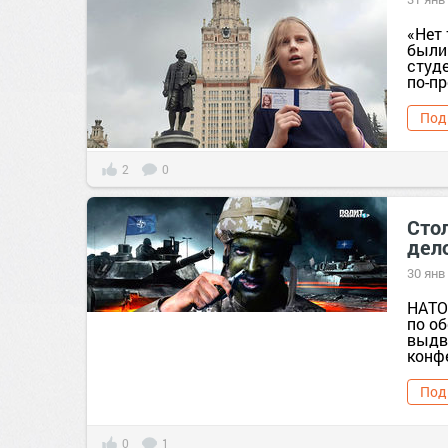
«Нет
были
студ
по-пр
Под
2
0
Сто
дел
30 янв
НАТО
по о
выдв
конфе
Под
0
1