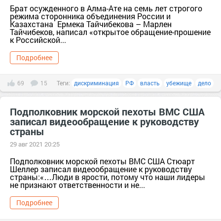
Брат осужденного в Алма-Ате на семь лет строгого
режима сторонника объединения России и
Казахстана Ермека Тайчибекова – Марлен
Тайчибеков, написал «открытое обращение-прошение
к Российской...
Подробнее
69
15
Теги:
дискриминация
РФ
власть
убежище
дело
Подполковник морской пехоты ВМС США
записал видеообращение к руководству
страны
29 авг 2021 20:25
Подполковник морской пехоты ВМС США Стюарт
Шеллер записал видеообращение к руководству
страны:«…Люди в ярости, потому что наши лидеры
не признают ответственности и не...
Подробнее