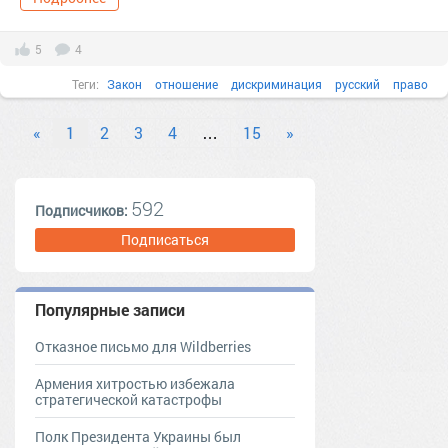
5
4
Теги:
Закон
отношение
дискриминация
русский
право
«
1
2
3
4
…
15
»
592
Подписчиков:
Подписаться
Популярные записи
Отказное письмо для Wildberries
Армения хитростью избежала
стратегической катастрофы
Полк Президента Украины был