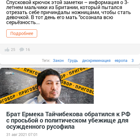
Спусковой крючок этой заметки – информация о 3-
летнем мальчики из Британии, который пытался
отрезать себе причиндалы ножницами, чтобы стать
девочкой. В тот день его мать "осознала всю
серьёзность...
Подробнее
25
16
Теги:
Закон
Грудь
дискриминация
европа
3
ПоговоримПроМинкульт
Брат Ермека Тайчибекова обратился к РФ
с просьбой о политическом убежище для
осужденного русофила
31 авг 2021 07:01