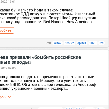
 2022 16:01
казал бы магистр Йода в таком случае:
спективное СДД вижу я в сюжете этом». Известный
иканский расследователь Питер Швайцер выпустил
 книгу под названием: Red-Handed: How American...
робнее
Теги:
китай
бизнес
армия
2020
red
иеве призвали «бомбить российские
нные заводы»
 2022 09:00
ина должна создать современные ракеты, которые
т не только напугать Москву, но и уничтожить
ийский ВПК. Об этом в эфире телеканала «Апостроф
аявил украинский военный эксперт...
робнее