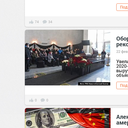
Под
74
34
Обо
рек
22 фев
Увели
2020
выру
объя
Под
0
0
Але
аме