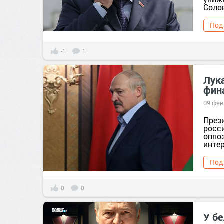
Солов
Под
-1
1
Лук
фин
09 фев
През
росс
оппо
интер
Под
0
0
У б