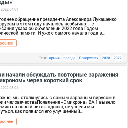
вды»
 2022 04:01
годнее обращение президента Александра Лукашенко
лорусам в этом году началось необычно – с
исания указа об объявлении 2022 года Годом
ической памяти. И уже с самого начала года в...
робнее
Теги:
армия
правда
Белоруссия
2020
2022
чи начали обсуждать повторные заражения
икроном» через короткий срок
 2022 03:01
ожно, мы столкнулись с самым заразным вирусом в
рии человечестваПоявление «Омикрона» BA.1 вывело
емию на новый виток, однако, не успели мы
уться, как появился его улучшенный...
робнее