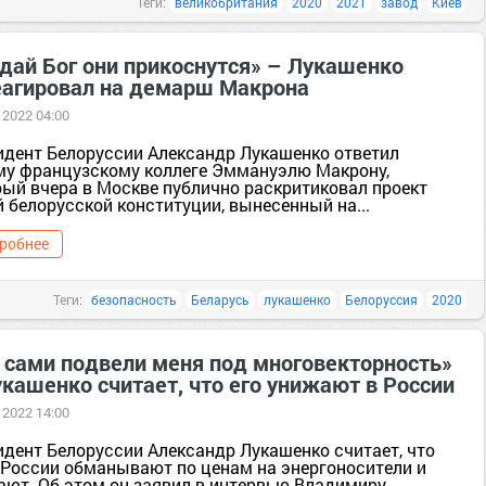
Теги:
великобритания
2020
2021
завод
Киев
 дай Бог они прикоснутся» – Лукашенко
еагировал на демарш Макрона
 2022 04:00
идент Белоруссии Александр Лукашенко ответил
му французскому коллеге Эммануэлю Макрону,
рый вчера в Москве публично раскритиковал проект
 белорусской конституции, вынесенный на...
робнее
Теги:
безопасность
Беларусь
лукашенко
Белоруссия
2020
 сами подвели меня под многовекторность»
кашенко считает, что его унижают в России
 2022 14:00
идент Белоруссии Александр Лукашенко считает, что
в России обманывают по ценам на энергоносители и
ают. Об этом он заявил в интервью Владимиру