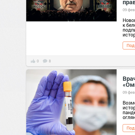
пра
09 фев
Ново
к бе
подп
истор
Под
0
8
Вра
«Ом
09 фев
Возм
исто
панд
оглян
Под