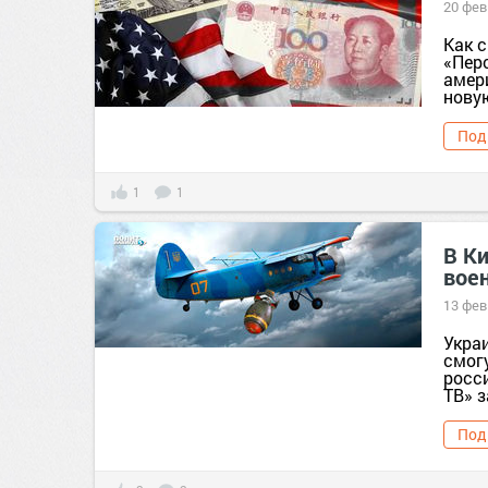
20 фев
Как с
«Пер
амер
новую
Под
1
1
В К
вое
13 фев
Укра
смогу
росс
ТВ» з
Под