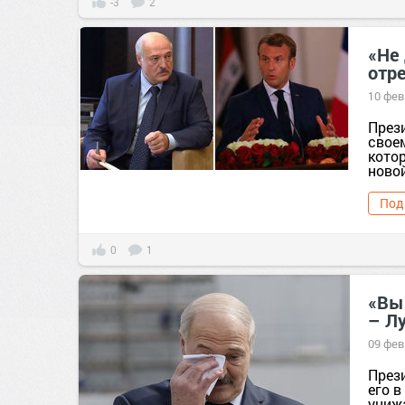
-3
2
«Не
отр
10 фев
През
свое
кото
новой
Под
0
1
«Вы
– Лу
09 фев
През
его 
униж