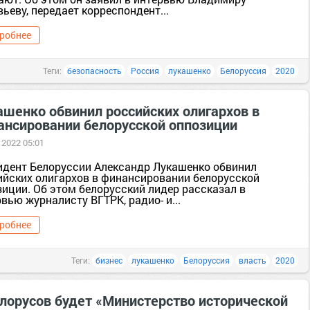
ьеву, передает корреспондент...
робнее
Теги:
безопасность
Россия
лукашенко
Белоруссия
2020
ашенко обвинил российских олигархов в
ансировании белорусской оппозиции
 2022 05:01
идент Белоруссии Александр Лукашенко обвинил
ийских олигархов в финансировании белорусской
зиции. Об этом белорусский лидер рассказал в
вью журналисту ВГТРК, радио- и...
робнее
Теги:
бизнес
лукашенко
Белоруссия
власть
2020
елорусов будет «Министерство исторической