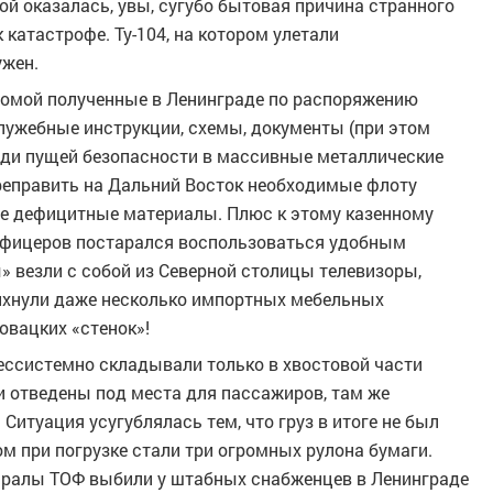
ой оказалась, увы, сугубо бытовая причина странного
 катастрофе. Ту-104, на котором улетали
ужен.
домой полученные в Ленинграде по распоряжению
ужебные инструкции, схемы, документы (при этом
ади пущей безопасности в массивные металлические
ереправить на Дальний Восток необходимые флоту
кие дефицитные материалы. Плюс к этому казенному
 офицеров постарался воспользоваться удобным
» везли с собой из Северной столицы телевизоры,
хнули даже несколько импортных мебельных
овацких «стенок»!
бессистемно складывали только в хвостовой части
и отведены под места для пассажиров, там же
итуация усугублялась тем, что груз в итоге не был
 при погрузке стали три огромных рулона бумаги.
ралы ТОФ выбили у штабных снабженцев в Ленинграде