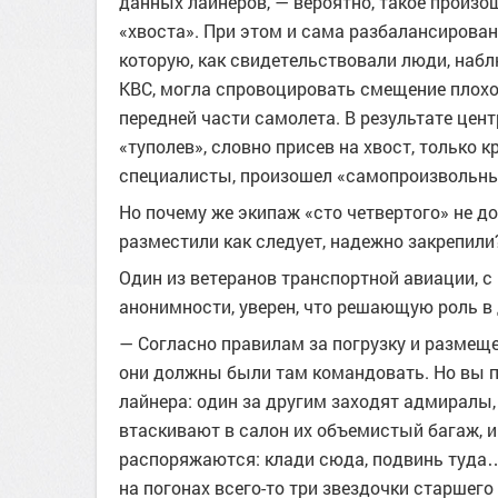
данных лайнеров, — вероятно, такое произо
«хвоста». При этом и сама разбалансированн
которую, как свидетельствовали люди, набл
КВС, могла спровоцировать смещение плохо
передней части самолета. В результате цен
«туполев», словно присев на хвост, только кр
специалисты, произошел «самопроизвольны
Но почему же экипаж «сто четвертого» не до
разместили как следует, надежно закрепили
Один из ветеранов транспортной авиации, с
анонимности, уверен, что решающую роль в
— Согласно правилам за погрузку и размещен
они должны были там командовать. Но вы пр
лайнера: один за другим заходят адмиралы,
втаскивают в салон их объемистый багаж, 
распоряжаются: клади сюда, подвинь туда… 
на погонах всего-то три звездочки старшего