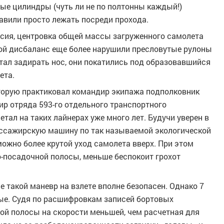
ые цилиндры (чуть ли не по полтонны каждый!)
тавили просто лежать посреди прохода.
ссия, центровка общей массы загруженного самолета
кой дисбаланс еще более нарушили пресловутые рулоны
стал задирать нос, они покатились под образовавшийся
ета.
торую практиковал командир экипажа подполковник
р отряда 593-го отдельного транспортного
тал на таких лайнерах уже много лет. Будучи уверен в
ассажирскую машину по так называемой экологической
можно более крутой уход самолета вверх. При этом
о-посадочной полосы, меньше беспокоит грохот
 такой маневр на взлете вполне безопасен. Однако 7
ые. Судя по расшифровкам записей бортовых
ой полосы на скорости меньшей, чем расчетная для