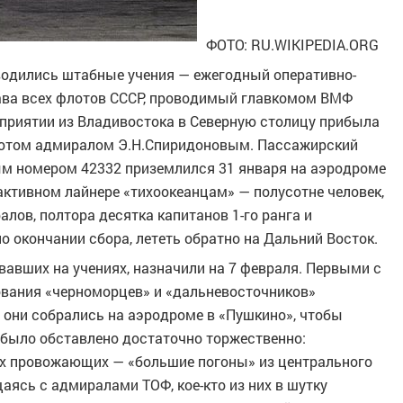
ФОТО: RU.WIKIPEDIA.ORG
оводились штабные учения — ежегодный оперативно-
ва всех флотов СССР, проводимый главкомом ВМФ
приятии из Владивостока в Северную столицу прибыла
лотом адмиралом Э.Н.Спиридоновым. Пассажирский
ым номером 42332 приземлился 31 января на аэродроме
активном лайнере «тихоокеанцам» — полусотне человек,
алов, полтора десятка капитанов 1-го ранга и
о окончании сбора, лететь обратно на Дальний Восток.
авших на учениях, назначили на 7 февраля. Первыми с
ования «черноморцев» и «дальневосточников»
 они собрались на аэродроме в «Пушкино», чтобы
 было обставлено достаточно торжественно:
х провожающих — «большие погоны» из центрального
ясь с адмиралами ТОФ, кое-кто из них в шутку