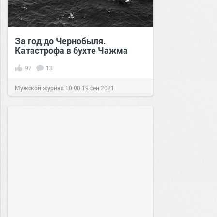
За год до Чернобыля.
Катастрофа в бухте Чажма
97
13
Мужской журнал
10:00
19 сен 2021