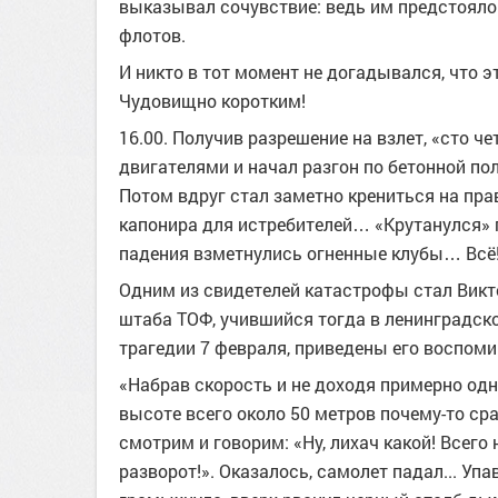
выказывал сочувствие: ведь им предстояло
флотов.
И никто в тот момент не догадывался, что 
Чудовищно коротким!
16.00. Получив разрешение на взлет, «сто ч
двигателями и начал разгон по бетонной по
Потом вдруг стал заметно крениться на пр
капонира для истребителей… «Крутанулся» п
падения взметнулись огненные клубы… Всё!
Одним из свидетелей катастрофы стал Викт
штаба ТОФ, учившийся тогда в ленинградск
трагедии 7 февраля, приведены его воспоми
«Набрав скорость и не доходя примерно одну
высоте всего около 50 метров почему-то ср
смотрим и говорим: «Ну, лихач какой! Всего
разворот!». Оказалось, самолет падал... Уп