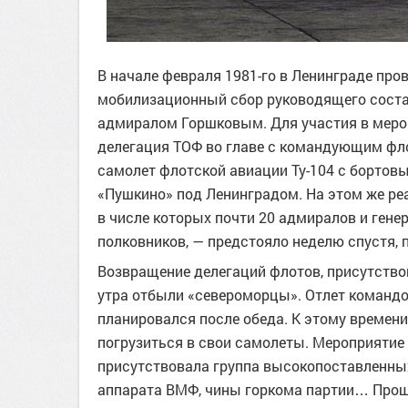
В начале февраля 1981-го в Ленинграде пр
мобилизационный сбор руководящего соста
адмиралом Горшковым. Для участия в меро
делегация ТОФ во главе с командующим ф
самолет флотской авиации Ту-104 с бортов
«Пушкино» под Ленинградом. На этом же ре
в числе которых почти 20 адмиралов и генер
полковников, — предстояло неделю спустя, п
Возвращение делегаций флотов, присутствов
утра отбыли «североморцы». Отлет команд
планировался после обеда. К этому времени
погрузиться в свои самолеты. Мероприятие
присутствовала группа высокопоставленны
аппарата ВМФ, чины горкома партии… Проща