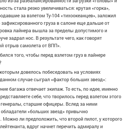
шло из-за разбалансированности загрузки «головы» и
ость стала резко увеличиваться: крутая «горка»,
юдавшие за взлетом Ту-104 «тихоокеанцев», заложил
 зафиксированного груза в салоне еще дальше от
тровка лайнера вышла за пределы допустимого и
уче задрал нос. В результате чего, как говорят
й отрыв самолета от ВПП».
бился того, чтобы перед взлетом груз в лайнере
?
 которым довелось побеседовать на условиях
 данном случае сыграл «фактор больших звезд»:
ие багажа отвечает экипаж. То есть, по идее, именно
едставляете себе, что творилось перед взлетом этого
 генералы, старшие офицеры. Вслед за ними
и обладатели «больших звезд» привычно
Можно ли предположить, что второй пилот, у которого
 лейтенанта, вдруг начнет перечить адмиралу и