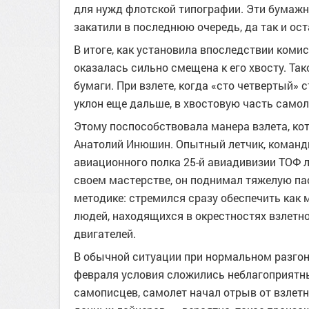
для нужд флотской типографии. Эти бумажн
закатили в последнюю очередь, да так и ос
В итоге, как установила впоследствии коми
оказалась сильно смещена к его хвосту. Та
бумаги. При взлете, когда «сто четвертый» 
уклон еще дальше, в хвостовую часть самол
Этому поспособствовала манера взлета, ко
Анатолий Инюшин. Опытный летчик, команди
авиационного полка 25-й авиадивизии ТОФ ле
своем мастерстве, он поднимал тяжелую п
методике: стремился сразу обеспечить как 
людей, находящихся в окрестностях взлетн
двигателей.
В обычной ситуации при нормальном разгоне
февраля условия сложились неблагоприятн
самописцев, самолет начал отрыв от взлетн