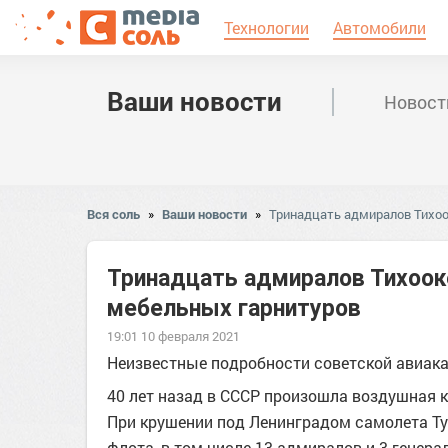
Технологии
Автомобили
Ваши новости
Новост
Вся соль
»
Ваши новости
»
Тринадцать адмиралов Тихоо
Тринадцать адмиралов Тихооке
мебельных гарнитуров
19:01 10 февраля 2021
Неизвестные подробности советской авиак
40 лет назад в СССР произошла воздушная 
При крушении под Ленинградом самолета Ту-
флота, в том числе 13 адмиралов и 3 генера