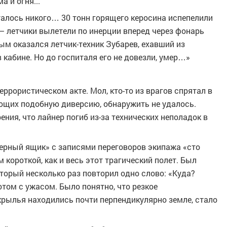
 и огня...
алось никого… 30 тонн горящего керосина испепелили
— летчики вылетели по инерции вперед через фонарь
м оказался летчик-техник Зубарев, ехавший из
 кабине. Но до госпиталя его не довезли, умер…»
ррористическом акте. Мол, кто-то из врагов спрятал в
ающих подобную диверсию, обнаружить не удалось.
ия, что лайнер погиб из-за технических неполадок в
ерный ящик» с записями переговоров экипажа «сто
короткой, как и весь этот трагический полет. Был
торый несколько раз повторил одно слово: «Куда?
потом с ужасом. Было понятно, что резкое
 крылья находились почти перпендикулярно земле, стало