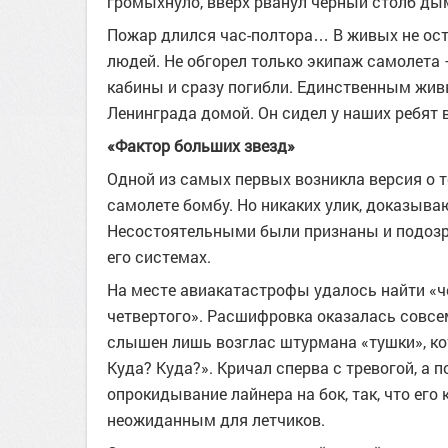
громыхнуло, вверх рванул черный столб дыма
Пожар длился час-полтора… В живых не ост
людей. Не обгорел только экипаж самолета 
кабины и сразу погибли. Единственным живы
Ленинграда домой. Он сидел у наших ребят в
«Фактор больших звезд»
Одной из самых первых возникла версия о те
самолете бомбу. Но никаких улик, доказыв
Несостоятельными были признаны и подозрен
его системах.
На месте авиакатастрофы удалось найти «ч
четвертого». Расшифровка оказалась совсем 
слышен лишь возглас штурмана «тушки», ко
Куда? Куда?». Кричал сперва с тревогой, а 
опрокидывание лайнера на бок, так, что его
неожиданным для летчиков.