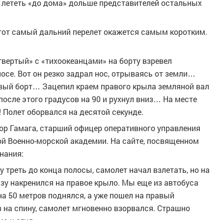
 лететь «до дома» дольше представителей остальных
этот самый дальний перелет окажется самым коротким.
етвертый» с «тихоокеанцами» на борту взревел
лосе. Вот он резко задрал нос, отрываясь от земли…
авый борт… Зацепил краем правого крыла земляной вал
осле этого градусов на 90 и рухнул вниз… На месте
 Полет оборвался на десятой секунде.
ор Гамага, старший офицер оперативного управления
ой Военно-морской академии. На сайте, посвященном
нания:
 треть до конца полосы, самолет начал взлетать, но на
азу накренился на правое крыло. Мы еще из автобуса
 на 50 метров поднялся, а уже пошел на правый
ав на спину, самолет мгновенно взорвался. Страшно