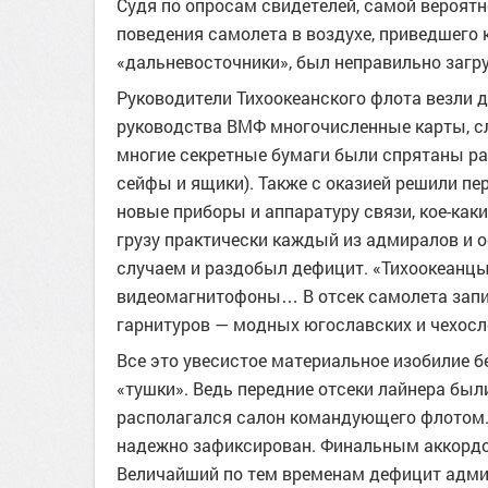
Судя по опросам свидетелей, самой вероятн
поведения самолета в воздухе, приведшего к
«дальневосточники», был неправильно загр
Руководители Тихоокеанского флота везли 
руководства ВМФ многочисленные карты, сл
многие секретные бумаги были спрятаны р
сейфы и ящики). Также с оказией решили п
новые приборы и аппаратуру связи, кое-ка
грузу практически каждый из адмиралов и
случаем и раздобыл дефицит. «Тихоокеанцы
видеомагнитофоны… В отсек самолета запи
гарнитуров — модных югославских и чехосл
Все это увесистое материальное изобилие 
«тушки». Ведь передние отсеки лайнера был
располагался салон командующего флотом. С
надежно зафиксирован. Финальным аккордом
Величайший по тем временам дефицит адми