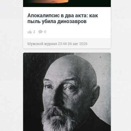
Апокалипсис в два акта: как
пыль убила динозавров
2
0
Мужской журнал
23:46
06 авг 2026