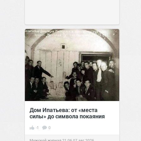
Дом Ипатьева: от «места
силы» до символа покаяния
-1
0
Мужской журнал
21:06
07 авг 2026