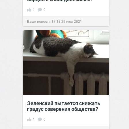
1
0
Ваши новости
17:18
22 июл 2021
Зеленский пытается снижать
градус озверения общества?
1
0