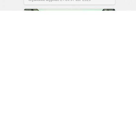
14 редких фотографий,
которые перенесут вас в
другую эпоху
9
0
Читайте самую соль!
14:34
07 авг 2026