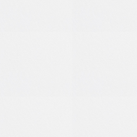
2
0
0
1