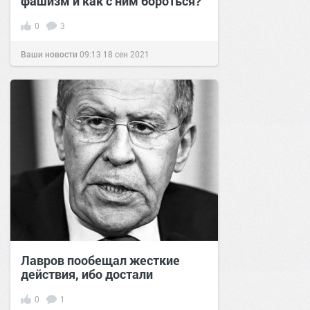
фашизм и как с ним бороться?
0
3
Ваши новости
09:13
18 сен 2021
Лавров пообещал жесткие
действия, ибо достали
0
1