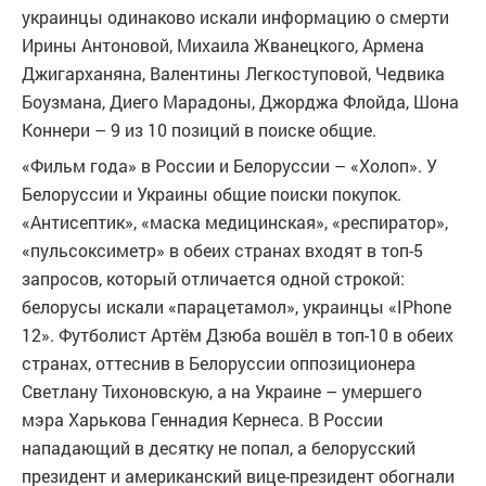
украинцы одинаково искали информацию о смерти
Ирины Антоновой, Михаила Жванецкого, Армена
Джигарханяна, Валентины Легкоступовой, Чедвика
Боузмана, Диего Марадоны, Джорджа Флойда, Шона
Коннери – 9 из 10 позиций в поиске общие.
«Фильм года» в России и Белоруссии – «Холоп». У
Белоруссии и Украины общие поиски покупок.
«Антисептик», «маска медицинская», «респиратор»,
«пульсоксиметр» в обеих странах входят в топ-5
запросов, который отличается одной строкой:
белорусы искали «парацетамол», украинцы «IPhone
12». Футболист Артём Дзюба вошёл в топ-10 в обеих
странах, оттеснив в Белоруссии оппозиционера
Светлану Тихоновскую, а на Украине – умершего
мэра Харькова Геннадия Кернеса. В России
нападающий в десятку не попал, а белорусский
президент и американский вице-президент обогнали