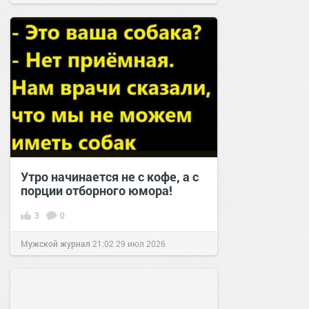
Утро начинается не с кофе, а с
порции отборного юмора!
3
0
Мужской журнал
21:02
29 июл 2026