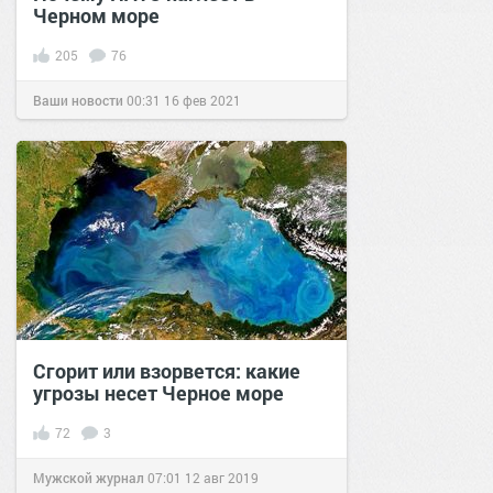
Черном море
205
76
Ваши новости
00:31
16 фев 2021
Сгорит или взорвется: какие
угрозы несет Черное море
72
3
Мужской журнал
07:01
12 авг 2019