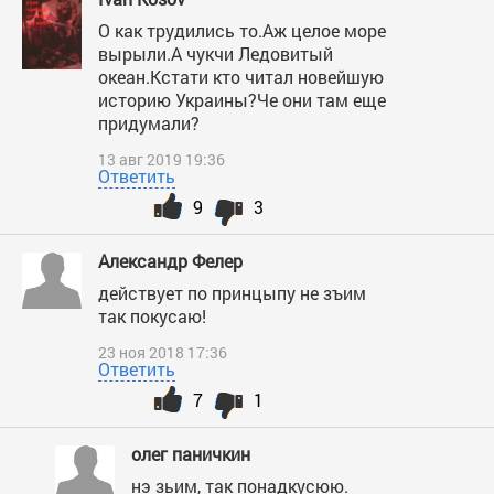
О как трудились то.Аж целое море
вырыли.А чукчи Ледовитый
океан.Кстати кто читал новейшую
историю Украины?Че они там еще
придумали?
13 авг 2019 19:36
Ответить
9
3
Александр Фелер
действует по принцыпу не зъим
так покусаю!
23 ноя 2018 17:36
Ответить
7
1
олег паничкин
нэ зьим, так понадкусюю.