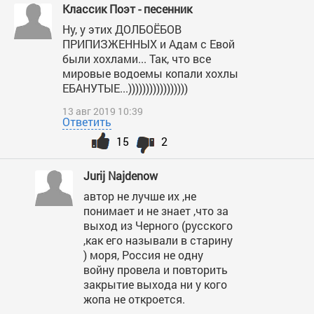
Классик Поэт - песенник
Ну, у этих ДОЛБОЁБОВ
ПРИПИЗЖЕННЫХ и Адам с Евой
были хохлами... Так, что все
мировые водоемы копали хохлы
ЕБАНУТЫЕ...)))))))))))))))))
13 авг 2019 10:39
Ответить
15
2
Jurij Najdenow
автор не лучше их ,не
понимает и не знает ,что за
выход из Черного (русского
,как его называли в старину
) моря, Россия не одну
войну провела и повторить
закрытие выхода ни у кого
жопа не откроется.