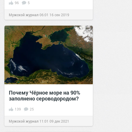
96
5
Мужской журнал
06:01
16 сен 2019
Почему Чёрное море на 90%
заполнено сероводородом?
139
25
Мужской журнал
11:01
09 дек 2021