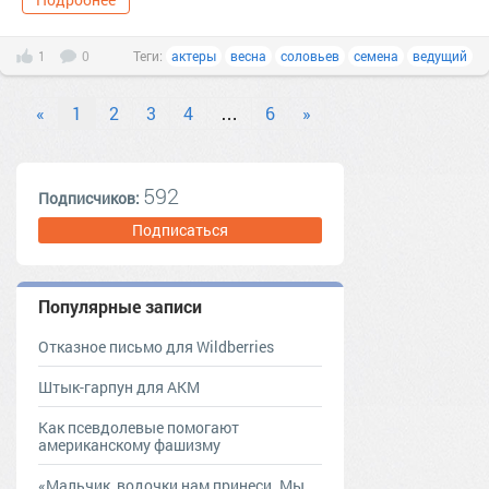
1
0
Теги:
актеры
весна
соловьев
семена
ведущий
«
1
2
3
4
…
6
»
592
Подписчиков:
Подписаться
Популярные записи
Отказное письмо для Wildberries
Штык-гарпун для АКМ
Как псевдолевые помогают
американскому фашизму
«Мальчик, водочки нам принеси. Мы