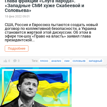
Глава фракции «Слуга народа»:
«Западные СМИ хуже Скабеевой и
Соловьева»
18 фев 2022 09:01
США, Россия и Евросоюз пытаются создать новый
договор по коллективной безопасности, а Украина
становится жертвой этой дискуссии. Об этом в
эфире ток-шоу «Право на власть» заявил глава
президентской...
Подробнее
0
0
Теги:
плохо
анализ
сми
соловьев
западный