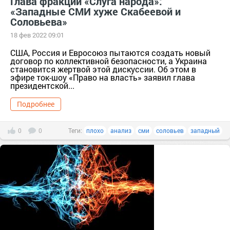
Глава фракции «Слуга народа»:
«Западные СМИ хуже Скабеевой и
Соловьева»
18 фев 2022 09:01
США, Россия и Евросоюз пытаются создать новый
договор по коллективной безопасности, а Украина
становится жертвой этой дискуссии. Об этом в
эфире ток-шоу «Право на власть» заявил глава
президентской...
Подробнее
0
0
Теги:
плохо
анализ
сми
соловьев
западный