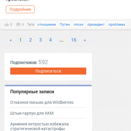
Подробнее
0
6
Теги:
отношение
Путин
плохо
президент
проблема
«
1
2
3
4
…
16
»
592
Подписчиков:
Подписаться
Популярные записи
Отказное письмо для Wildberries
Штык-гарпун для АКМ
Армения хитростью избежала
стратегической катастрофы