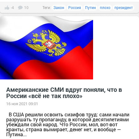
-4
10
Теги:
Закон
Россия
Путин
плохо
президент
Американские СМИ вдруг поняли, что в
России «всё не так плохо»
16 ноя 2021 09:01
В США решили освоить сизифов труд: сами начали
разрушать ту пропаганду, в которой десятилетиями
убеждали свой народ. Что России, мол, вот-вот
кранты, страна вымирает, денег нет, и вообще —
Путина...