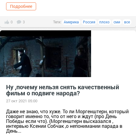
Подробнее
0
3
Теги:
Америка
Россия
плохо
сми
все
Ну ,почему нельзя снять качественный
фильм о подвиге народа?
27 окт 2021 05:00
Даже не знаю, что хуже. То ли Моргенштерн, который
говорит именно то, что от него и ждут (про День
Победы если что). (Моргенштерн высказался ,
интервью Ксении Собчак ,о непонимании парада в
День...