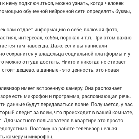
и к нему подключиться, можно узнать, когда человек
с помощью обученной нейронной сети определять буквы,
.
век сам отдает информацию о себе, включая фото,
астиях, интересах, хобби, пороках и т.п. При этом важно
стается там навсегда. Даже если вы написали
авно сохранится у владельца социальной платформы и у
го можно оттуда достать. Никто и никогда не стирает
стоит дешево, а данные - это ценность, это новая
левизор имеет встроенную камеру. Она распознает
визоре есть микрофон и программа, распознающая речь.
эти данные будут передаваться вовне. Получается, у вас
торый следит за всем, что происходит в вашей комнате,
. Для частного пользователя в квартире это просто
недопустимо. Поэтому на работе телевизор нельзя
ть камеру и микрофон.