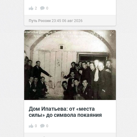
2
0
Путь России
23:45
06 авг 2026
Дом Ипатьева: от «места
силы» до символа покаяния
0
0