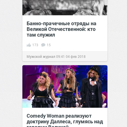
Банно-прачечные отряды на
Великой Отечественной: кто
там служил
173
15
Мужской журнал
09:41
04 фев 2018
Comedy Woman реализуют
доктрину Даллеса, глумясь над
героями Великой