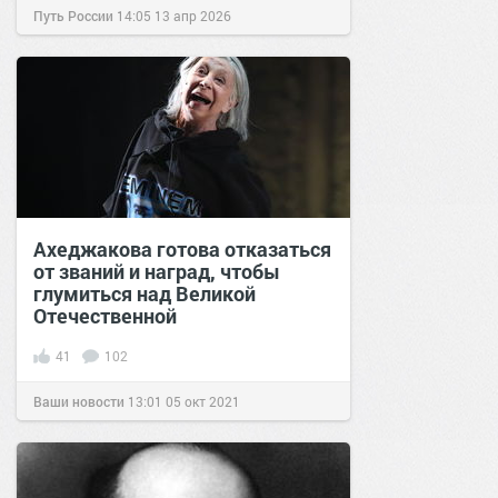
Путь России
14:05
13 апр 2026
Ахеджакова готова отказаться
от званий и наград, чтобы
глумиться над Великой
Отечественной
41
102
Ваши новости
13:01
05 окт 2021