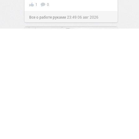
1
0
Все о работе руками
23:49
06 авг 2026
Заряжаемся на позитив!