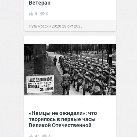
Ветеран
0
0
Путь России
20:20
28 окт 2025
«Немцы не ожидали»: что
творилось в первые часы
Великой Отечественной
97
48