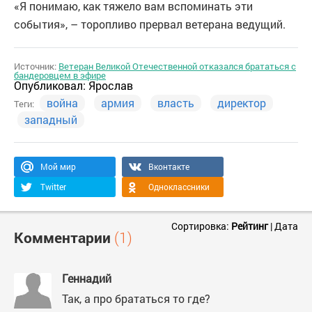
«Я понимаю, как тяжело вам вспоминать эти
события», – торопливо прервал ветерана ведущий.
Источник:
Ветеран Великой Отечественной отказался брататься с
бандеровцем в эфире
Опубликовал:
Ярослав
война
армия
власть
директор
Теги:
западный
Мой мир
Вконтакте
Twitter
Одноклассники
Сортировка:
Рейтинг
|
Дата
Комментарии
(1)
Геннадий
Так, а про брататься то где?