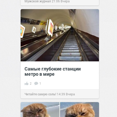
Мужской журнал
21:06
Вчера
Самые глубокие станции
метро в мире
2
1
Читайте самую соль!
14:39
Вчера