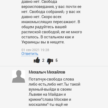
давно нет. Свобода
вероисповедания, у вас почти ее
нет. Свобода собраний,- у вас их
давно нет. Скоро всех
инакомыслящих пересажают. В
общем радуйтесь вашей
распиской свободой, ее не много
осталось. В остальном как и
Украинцы вы в нищете.
01 сен 2021 19:28
Ответить
2
5
Михалыч Михайлов
Потапчук-свобода слова
либо есть,либо нет.Ты такой
вумный-выйди в своем
Львиве на Майдан и
крикни"слава Москве и
москалям"-ты ещё не