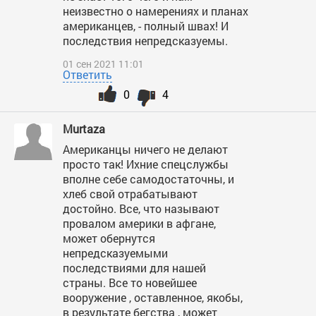
неизвестно о намерениях и планах
американцев, - полный швах! И
последствия непредсказуемы.
01 сен 2021 11:01
Ответить
0
4
Murtaza
Американцы ничего не делают
просто так! Ихние спецслужбы
вполне себе самодостаточны, и
хлеб свой отрабатывают
достойно. Все, что называют
провалом америки в афгане,
может обернутся
непредсказуемыми
последствиями для нашей
страны. Все то новейшее
вооружение , оставленное, якобы,
в результате бегства , может