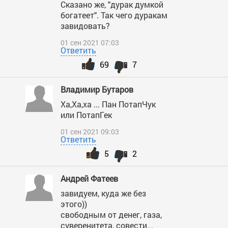
Сказано же, "дурак думкой
богатеет". Так чего дуракам
завидовать?
01 сен 2021 07:03
Ответить
69
7
Владимир Бутаров
Ха,Ха,ха ... Пан ПотапЧук
или ПотапГек
01 сен 2021 09:03
Ответить
5
2
Андрей Фатеев
завидуем, куда же без
этого))
свободным от денег, газа,
суверенитета, совести...