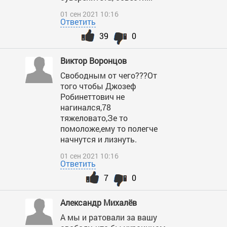
01 сен 2021 10:16
Ответить
39
0
Виктор Воронцов
Свободным от чего???От
того чтобы Джозеф
Робинеттович не
нагинался,78
тяжеловато,Зе то
помоложе,ему то полегче
начнутся и лизнуть.
01 сен 2021 10:16
Ответить
7
0
Александр Михалёв
А мы и ратовали за вашу