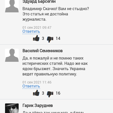
Эдуард Барсегян
Владимир Скачко! Вам не стыдно?
Это статья не достойна
журналиста.
01 сен 2021 09:47
Ответить
3
14
Василий Семенников
Да, я пожалуй и не помню таких
истерических статей. Надо же как
ядом брызжет. Значить Украина
ведет правильную политику.
01 сен 2021 11:46
Ответить
3
16
Гарик Заруднев
Да и тёлка так ниче,хоть и блядь...