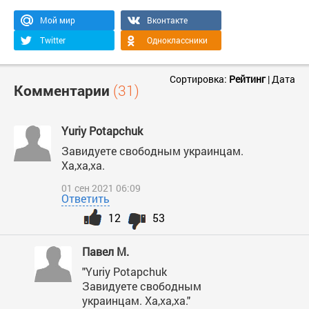
Мой мир
Вконтакте
Twitter
Одноклассники
Сортировка:
Рейтинг
|
Дата
Комментарии
(31)
Yuriy Potapchuk
Завидуете свободным украинцам.
Ха,ха,ха.
01 сен 2021 06:09
Ответить
12
53
Павел М.
"Yuriy Potapchuk
Завидуете свободным
украинцам. Ха,ха,ха."