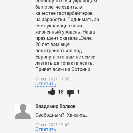
свободу, что бы украинцам
было легче ездить, в
качестве гастарбайтеров,
на заработки. Поднимать за
счет украинцев свой
жизненный уровень. Наша
президент сказала ,,Зеле,,
20 лет вам ещё
подстраиваться под
Европу, а это вам не семки
лузгать да гопак плясать.
Привет всем из Эстонии.
01 сен 2021 11:39
Ответить
18
1
Владимир Волков
Свободным?! Ха-ха-ха...
01 сен 2021 19:42
Ответить