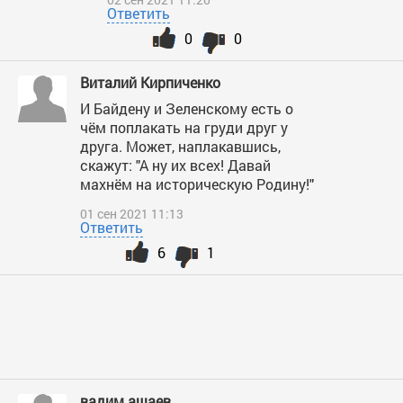
Ответить
0
0
Виталий Кирпиченко
И Байдену и Зеленскому есть о
чём поплакать на груди друг у
друга. Может, наплакавшись,
скажут: "А ну их всех! Давай
махнём на историческую Родину!"
01 сен 2021 11:13
Ответить
6
1
вадим ашаев