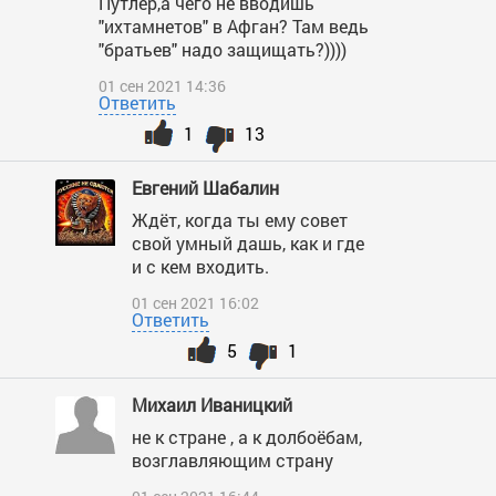
Путлер,а чего не вводишь
"ихтамнетов" в Афган? Там ведь
"братьев" надо защищать?))))
01 сен 2021 14:36
Ответить
1
13
Евгений Шабалин
Ждёт, когда ты ему совет
свой умный дашь, как и где
и с кем входить.
01 сен 2021 16:02
Ответить
5
1
Михаил Иваницкий
не к стране , а к долбоёбам,
возглавляющим страну