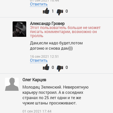
01 сен 2021 16:44
Ответить
1
0
Александр Гровер
Этот пользователь больше не может
писать комментарии, возможно он
тролль
Дам,если надо будет,потом
догоню и снова дам)))
16 сен 2021 12:51
Ответить
0
0
Олег Карцев
Молодец Зеленский. Невероятную
карьеру построил. А в соседних
странах по 25 лет одни и те же
чужие штаны просиживают.
01 сен 2021 17:44