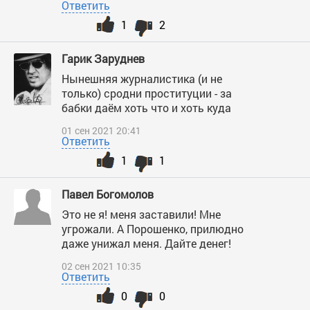
Ответить
1
2
Гарик Заруднев
Нынешняя журналистика (и не
только) сродни проституции - за
бабки даём хоть что и хоть куда
01 сен 2021 20:41
Ответить
1
1
Павел Богомолов
Это не я! меня заставили! Мне
угрожали. А Порошенко, прилюдно
даже унижал меня. Дайте денег!
02 сен 2021 10:35
Ответить
0
0