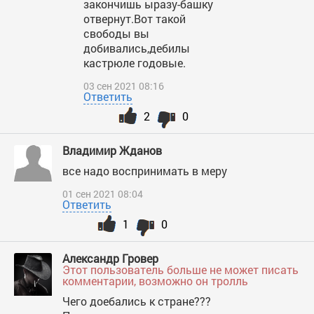
закончишь ыразу-башку
отвернут.Вот такой
свободы вы
добивались,дебилы
кастрюле годовые.
03 сен 2021 08:16
Ответить
2
0
Владимир Жданов
все надо воспринимать в меру
01 сен 2021 08:04
Ответить
1
0
Александр Гровер
Этот пользователь больше не может писать
комментарии, возможно он тролль
Чего доебались к стране???