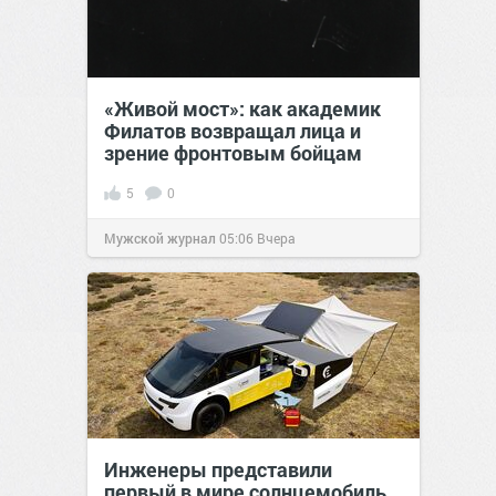
«Живой мост»: как академик
Филатов возвращал лица и
зрение фронтовым бойцам
5
0
Мужской журнал
05:06
Вчера
Инженеры представили
первый в мире солнцемобиль