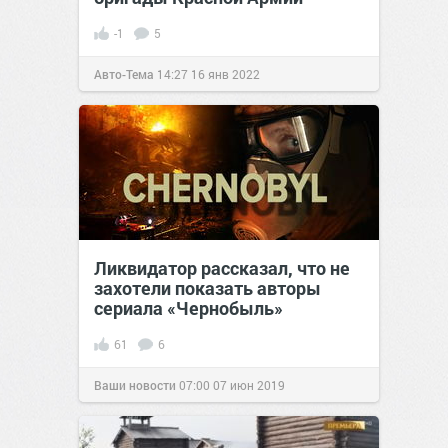
-1
5
Авто-Тема
14:27
16 янв 2022
Ликвидатор рассказал, что не
захотели показать авторы
сериала «Чернобыль»
61
6
Ваши новости
07:00
07 июн 2019