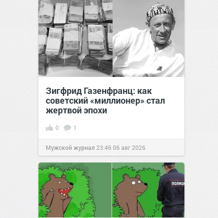
Зигфрид Газенфранц: как
советский «миллионер» стал
жертвой эпохи
0
1
Мужской журнал
23:46
06 авг 2026