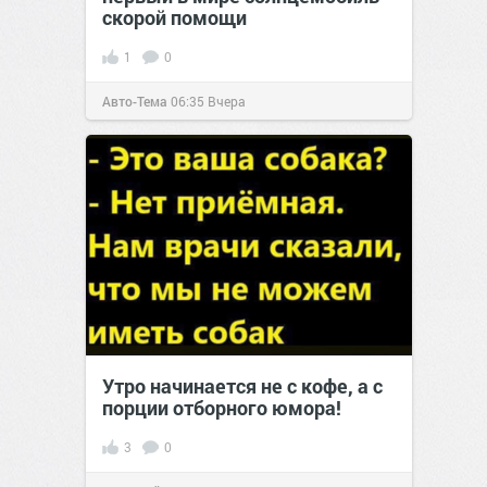
скорой помощи
1
0
Авто-Тема
06:35
Вчера
Утро начинается не с кофе, а с
порции отборного юмора!
3
0