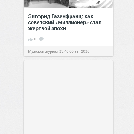
Зигфрид Газенфранц: как
советский «миллионер» стал
жертвой эпохи
0
1
Мужской журнал
23:46
06 авг 2026