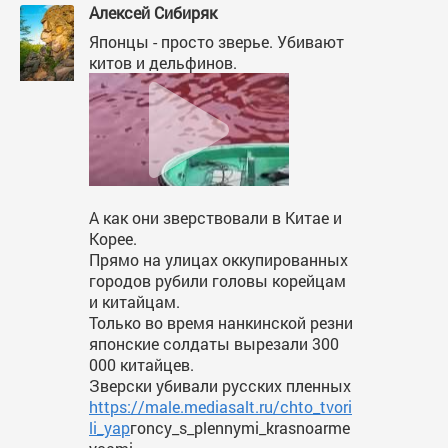
Алексей Сибиряк
Японцы - просто зверье. Убивают
китов и дельфинов.
А как они зверствовали в Китае и
Корее.
Прямо на улицах оккупированных
городов рубили головы корейцам
и китайцам.
Только во время нанкинской резни
японские солдаты вырезали 300
000 китайцев.
Зверски убивали русских пленных
https://male.mediasalt.ru/chto_tvori
li_yap
гoncy_s_plennymi_krasnoarme