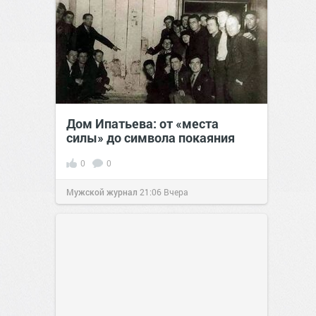
Дом Ипатьева: от «места
силы» до символа покаяния
0
0
Мужской журнал
21:06
Вчера