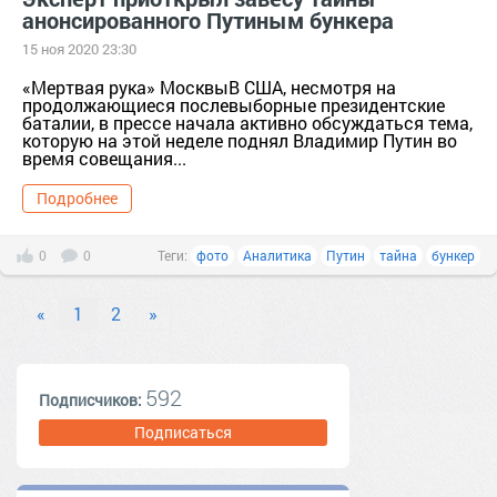
анонсированного Путиным бункера
15 ноя 2020 23:30
«Мертвая рука» МосквыВ США, несмотря на
продолжающиеся послевыборные президентские
баталии, в прессе начала активно обсуждаться тема,
которую на этой неделе поднял Владимир Путин во
время совещания...
Подробнее
0
0
Теги:
фото
Аналитика
Путин
тайна
бункер
«
1
2
»
592
Подписчиков:
Подписаться