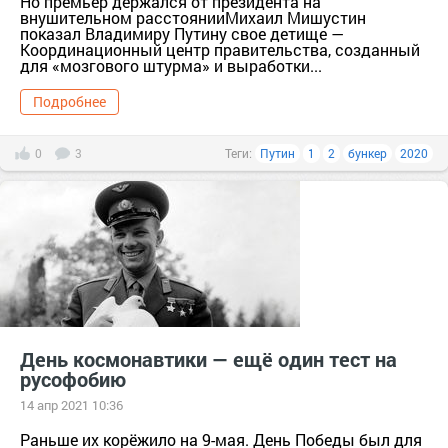
Но премьер держался от президента на
внушительном расстоянииМихаил Мишустин
показал Владимиру Путину свое детище —
Координационный центр правительства, созданный
для «мозгового штурма» и выработки...
Подробнее
0
3
Теги:
Путин
1
2
бункер
2020
День космонавтики — ещё один тест на
русофобию
14 апр 2021 10:36
Раньше их корёжило на 9-мая. День Победы был для