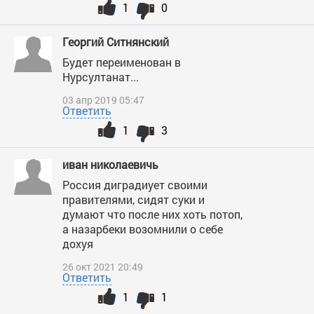
1
0
Георгий Ситнянский
Будет переименован в
Нурсултанат...
03 апр 2019 05:47
Ответить
1
3
иван николаевичь
Россия диградиует своими
правителями, сидят суки и
думают что после них хоть потоп,
а назарбеки возомнили о себе
дохуя
26 окт 2021 20:49
Ответить
1
1