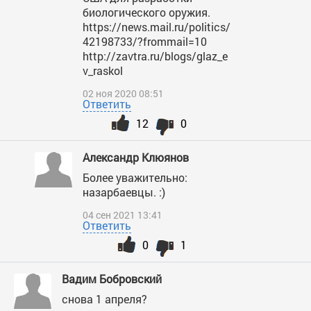
биологического оружия.
https://news.mail.ru/politics/
42198733/?frommail=10
http://zavtra.ru/blogs/glaz_e
v_raskol
02 ноя 2020 08:51
Ответить
12
0
Александр Клюянов
Более уважительно:
назарбаевцы. :)
04 сен 2021 13:41
Ответить
0
1
Вадим Бобровский
снова 1 апреля?