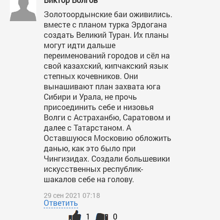
Золотоордынские баи оживились.
вместе с планом турка Эрдогана
создать Великий Туран. Их планы
могут идти дальше
переименований городов и сёл на
свой казахский, кипчакский язык
степных кочевников. Они
вынашивают план захвата юга
Сибири и Урала, не прочь
присоединить себе и низовья
Волги с Астраханбю, Саратовом и
далее с Татарстаном. А
Оставшуюся Московию обложить
данью, как это было при
Чингизидах. Создали большевики
искусственных республик-
шакалов себе на голову.
29 сен 2021 07:18
Ответить
1
0